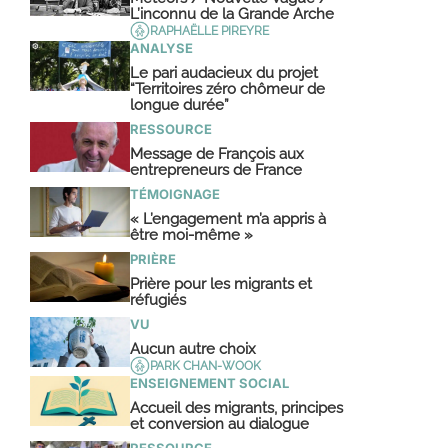
L’inconnu de la Grande Arche
RAPHAËLLE PIREYRE
ANALYSE
Le pari audacieux du projet
“Territoires zéro chômeur de
longue durée”
RESSOURCE
Message de François aux
entrepreneurs de France
TÉMOIGNAGE
« L’engagement m’a appris à
être moi-même »
PRIÈRE
Prière pour les migrants et
réfugiés
VU
Aucun autre choix
PARK CHAN-WOOK
ENSEIGNEMENT SOCIAL
Accueil des migrants, principes
et conversion au dialogue