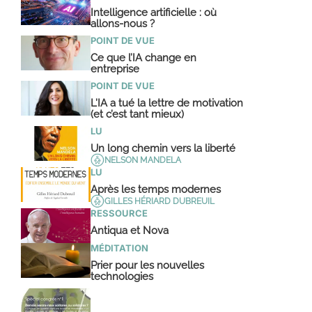
Intelligence artificielle : où
allons-nous ?
POINT DE VUE
Ce que l’IA change en
entreprise
POINT DE VUE
L’IA a tué la lettre de motivation
(et c’est tant mieux)
LU
Un long chemin vers la liberté
NELSON MANDELA
LU
Après les temps modernes
GILLES HÉRIARD DUBREUIL
RESSOURCE
Antiqua et Nova
MÉDITATION
Prier pour les nouvelles
technologies