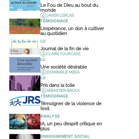
Le Fou de Dieu au bout du
monde
JAVIER CERCAS
TÉMOIGNAGE
L’espérance, un don à cultiver
au quotidien
LU
Journal de la fin de vie
CLAIRE FOURCADE
LU
Une société désirable
DOMINIQUE MÉDA
LU
Pris dans la toile
SÉBASTIEN BROCA
TÉMOIGNAGE
Témoigner de la violence de
l’exil
ANALYSE
IA, un peu d’esprit critique en
plus
ENSEIGNEMENT SOCIAL