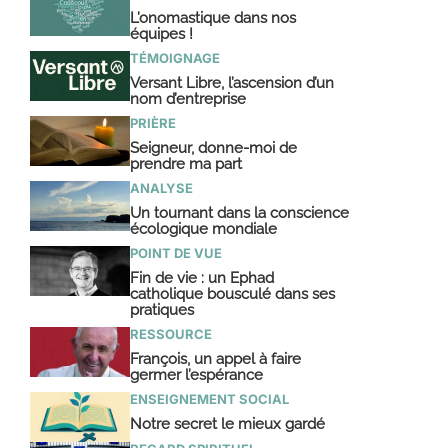
L’onomastique dans nos
équipes !
TÉMOIGNAGE
Versant Libre, l’ascension d’un
nom d’entreprise
PRIÈRE
Seigneur, donne-moi de
prendre ma part
ANALYSE
Un tournant dans la conscience
écologique mondiale
POINT DE VUE
Fin de vie : un Ephad
catholique bousculé dans ses
pratiques
RESSOURCE
François, un appel à faire
germer l’espérance
ENSEIGNEMENT SOCIAL
Notre secret le mieux gardé