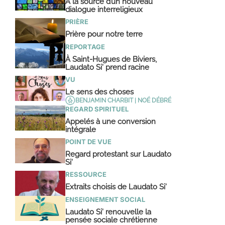
A la source d’un nouveau
dialogue interreligieux
PRIÈRE
Prière pour notre terre
REPORTAGE
À Saint-Hugues de Biviers,
Laudato Si’ prend racine
VU
Le sens des choses
BENJAMIN CHARBIT | NOÉ DÉBRÉ
REGARD SPIRITUEL
Appelés à une conversion
intégrale
POINT DE VUE
Regard protestant sur Laudato
Si’
RESSOURCE
Extraits choisis de Laudato Si’
ENSEIGNEMENT SOCIAL
Laudato Si’ renouvelle la
pensée sociale chrétienne