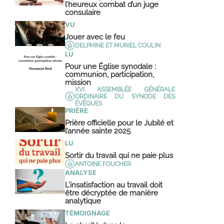
l’heureux combat d’un juge
consulaire
VU
Jouer avec le feu
DELPHINE ET MURIEL COULIN
LU
Pour une Église synodale :
communion, participation,
mission
XVI ASSEMBLÉE GÉNÉRALE
ORDINAIRE DU SYNODE DES
ÉVÊQUES
PRIÈRE
Prière officielle pour le Jubilé et
l’année sainte 2025
LU
Sortir du travail qui ne paie plus
ANTOINE FOUCHER
ANALYSE
L’insatisfaction au travail doit
être décryptée de manière
analytique
TÉMOIGNAGE