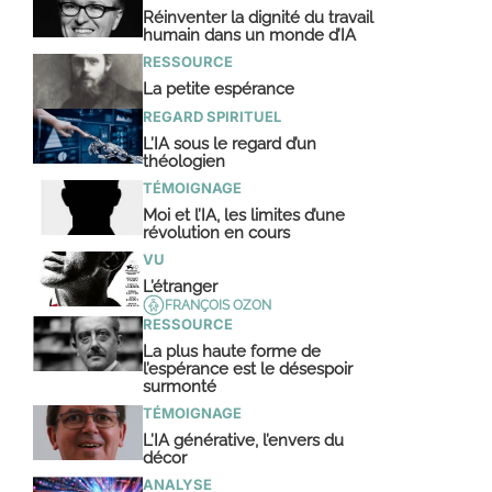
Réinventer la dignité du travail
humain dans un monde d’IA
RESSOURCE
La petite espérance
REGARD SPIRITUEL
L’IA sous le regard d’un
théologien
TÉMOIGNAGE
Moi et l’IA, les limites d’une
révolution en cours
VU
L’étranger
FRANÇOIS OZON
RESSOURCE
La plus haute forme de
l’espérance est le désespoir
surmonté
TÉMOIGNAGE
L’IA générative, l’envers du
décor
ANALYSE