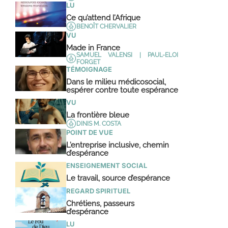
LU
Ce qu’attend l’Afrique
BENOÎT CHERVALIER
VU
Made in France
SAMUEL VALENSI | PAUL-ELOI
FORGET
TÉMOIGNAGE
Dans le milieu médicosocial,
espérer contre toute espérance
VU
La frontière bleue
DINIS M. COSTA
POINT DE VUE
L’entreprise inclusive, chemin
d’espérance
ENSEIGNEMENT SOCIAL
Le travail, source d’espérance
REGARD SPIRITUEL
Chrétiens, passeurs
d’espérance
LU