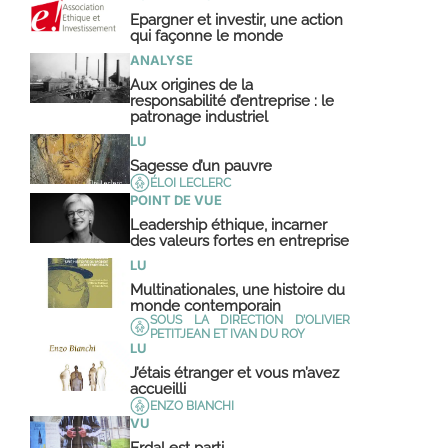
Epargner et investir, une action
qui façonne le monde
ANALYSE
Aux origines de la
responsabilité d’entreprise : le
patronage industriel
LU
Sagesse d’un pauvre
ÉLOI LECLERC
POINT DE VUE
Leadership éthique, incarner
des valeurs fortes en entreprise
LU
Multinationales, une histoire du
monde contemporain
SOUS LA DIRECTION D’OLIVIER
PETITJEAN ET IVAN DU ROY
LU
J’étais étranger et vous m’avez
accueilli
ENZO BIANCHI
VU