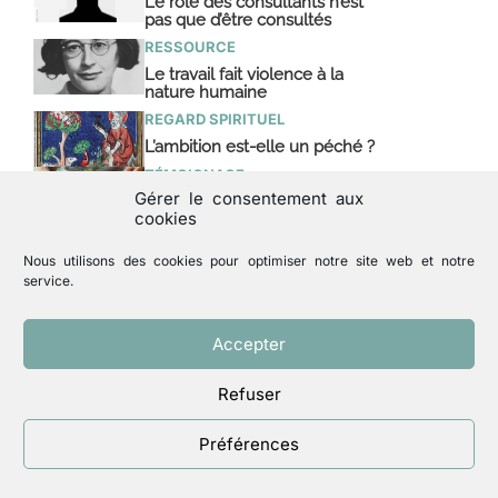
Le rôle des consultants n’est
pas que d’être consultés
RESSOURCE
Le travail fait violence à la
nature humaine
REGARD SPIRITUEL
L’ambition est-elle un péché ?
TÉMOIGNAGE
Gérer le consentement aux
Transformation écologique
cookies
dans le bâtiment : une JP à
l’œuvre
Nous utilisons des cookies pour optimiser notre site web et notre
ANALYSE
service.
Responsabiliser tous les
échelons de Michelin
ANCIENS NUMÉROS À
Accepter
TÉLÉCHARGER
Responsables n°464
Refuser
REPORTAGE
À l’école de production de
Préférences
Sénart : la pédagogie
ignatienne en pratique