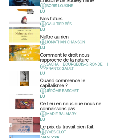
L’histoire de Souleymane
BORIS LOJKINE
LU
Nos futurs
GAULTIER BÈS
LU
Naître au rien
JONATHAN CHANSON
LU
Comment le droit nous
rapproche de la nature
SACHA BOURGEOIS-GIRONDE |
FRANTZ GAULT
LU
Quand commence le
capitalisme ?
JÉRÔME BASCHET
LU
Ce lieu en nous que nous ne
connaissons pas
MARIE BALMARY
LU
Le prix du travail bien fait
YVES CLOT
ANALYSE