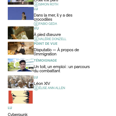
Erdal est parti
SIMON ROTH
LU
Dans la mer, il y a des
crocodiles
FABIO GEDA
VU
À pied d’œuvre
VALÉRIE DONZELL
POINT DE VUE
Disputatio — À propos de
l’immigration
TÉMOIGNAGE
Un toit, un emploi : un parcours
du combattant
LU
Léon XIV
ÉLISE ANN ALLEN
LU
Cyberpunk