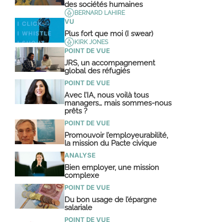
des sociétés humaines
BERNARD LAHIRE
VU
Plus fort que moi (I swear)
KIRK JONES
POINT DE VUE
JRS, un accompagnement
global des réfugiés
POINT DE VUE
Avec l’IA, nous voilà tous
managers… mais sommes-nous
prêts ?
POINT DE VUE
Promouvoir l’employeurabilité,
la mission du Pacte civique
ANALYSE
Bien employer, une mission
complexe
POINT DE VUE
Du bon usage de l’épargne
salariale
POINT DE VUE