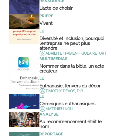
RESSOURCE
L’acte de choisir
PRIÈRE
Vivant
LU
Diversité et Inclusion, pourquoi
l’entreprise ne peut plus
attendre
ADRIEN ET FABIEN FIGULA RETORT
MULTIMÉDIAS
Nommer dans la bible, un acte
créateur
LU
Euthanasie, l’envers du décor
TIMOTHY DEVOS, DIR.
LU
Chroniques euthanasiques
MATTHIEU NOLI
ANALYSE
Au recommencement était le
nom
REPORTAGE