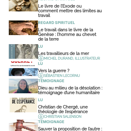
Le livre de l’Exode ou
comment mettre des limites au
travail
REGARD SPIRITUEL
Le travail dans le livre de la
Genèse : l’homme au chevet
de la terre
LU
Les travailleurs de la mer
MICHEL DURAND, ILLUSTRATEUR
LU
Vers la guerre ?
SÉBASTIEN LECORNU
TÉMOIGNAGE
Dieu au milieu de la désolation :
témoignage d’une humanitaire
LU
Christian de Chergé, une
théologie de l’espérance
CHRISTIAN SALENSON
TÉMOIGNAGE
Sauver la proposition de l’autre :