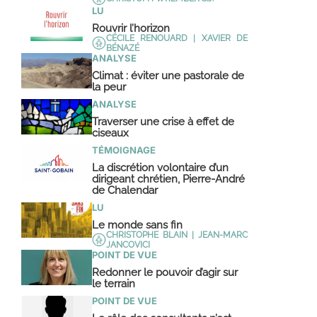
LU
Rouvrir l’horizon
CÉCILE RENOUARD | XAVIER DE
BÉNAZÉ
ANALYSE
Climat : éviter une pastorale de
la peur
ANALYSE
Traverser une crise à effet de
ciseaux
TÉMOIGNAGE
La discrétion volontaire d’un
dirigeant chrétien, Pierre-André
de Chalendar
LU
Le monde sans fin
CHRISTOPHE BLAIN | JEAN-MARC
JANCOVICI
POINT DE VUE
Redonner le pouvoir d’agir sur
le terrain
POINT DE VUE