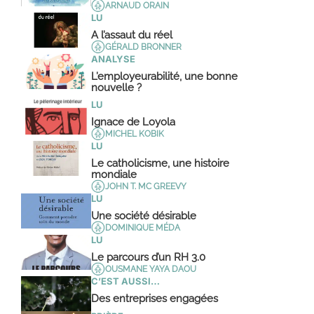
ARNAUD ORAIN
LU
A l’assaut du réel
GÉRALD BRONNER
ANALYSE
L’employeurabilité, une bonne
nouvelle ?
LU
Ignace de Loyola
MICHEL KOBIK
LU
Le catholicisme, une histoire
mondiale
JOHN T. MC GREEVY
LU
Une société désirable
DOMINIQUE MÉDA
LU
Le parcours d’un RH 3.0
OUSMANE YAYA DAOU
C’EST AUSSI…
Des entreprises engagées