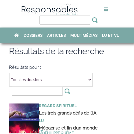
Skip
to
content
DOSSIERS
ARTICLES
MULTIMÉDIAS
LU ET VU
Résultats de la recherche
Résultats pour :
REGARD SPIRITUEL
Les trois grands défis de l’IA
LU
Mégacrise et fin d’un monde
PHILIPPE QUÊME