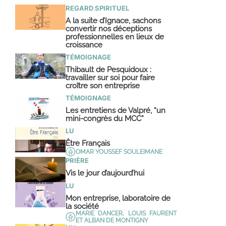
REGARD SPIRITUEL
A la suite d’Ignace, sachons
convertir nos déceptions
professionnelles en lieux de
croissance
TÉMOIGNAGE
Thibault de Pesquidoux :
travailler sur soi pour faire
croître son entreprise
TÉMOIGNAGE
Les entretiens de Valpré, “un
mini-congrès du MCC”
LU
Être Français
OMAR YOUSSEF SOULEIMANE
PRIÈRE
Vis le jour d’aujourd’hui
LU
Mon entreprise, laboratoire de
la société
MARIE DANCER, LOUIS FAURENT
ET ALBAN DE MONTIGNY