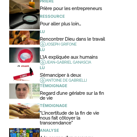
PRIÈRE
Prière pour les entrepreneurs
RESSOURCE
Pour aller plus loin…
LU
Rencontrer Dieu dans le travail
JOSEPH GRIFONE
LU
L’IA expliquée aux humains
JEAN-GABRIEL GANASCIA
LU
S’émanciper à deux
ANTOINE DE GABRIELLI
TÉMOIGNAGE
Regard d’une gériatre sur la fin
de vie
TÉMOIGNAGE
“L’incertitude de la fin de vie
nous fait côtoyer la
transcendance”
ANALYSE