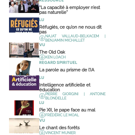
RESSOURCE
“La capacité à employer n’est
pas naturelle”
LU
Réfugiés, ce qu’on ne nous dit
pas
NAJAT VALLAUD-BELKACEM |
BENJAMIN MICHALLET
VU
The Old Oak
KEN LOACH
REGARD SPIRITUEL
La parole au prisme de l’IA
LU
Intelligence artificielle et
éducation
PIERRE GIORGINI | ANTOINE
BLONDELLE
LU
Pie XII, le pape face au mal
FRÉDÉRIC LE MOAL
VU
Le chant des forêts
VINCENT MUNIER