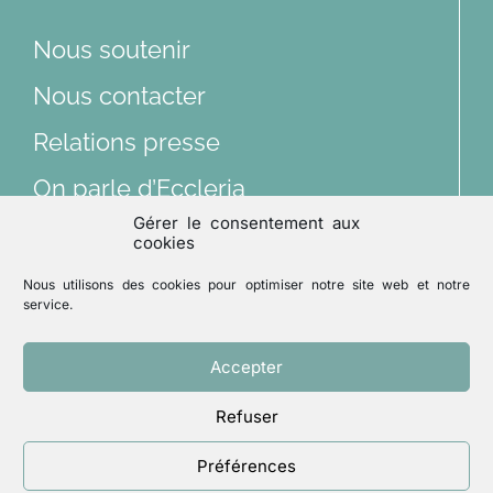
Dossiers
Nous soutenir
Articles
Nous contacter
Relations presse
Multimédias
On parle d’Eccleria
Gérer le consentement aux
Lu et vu
cookies
Nous suivre sur les réseaux sociaux
Nous utilisons des cookies pour optimiser notre site web et notre
Archives
service.
Accepter
Mentions légales
Politique de confidentialité
Refuser
Un site réalisé par
ACCK
Préférences