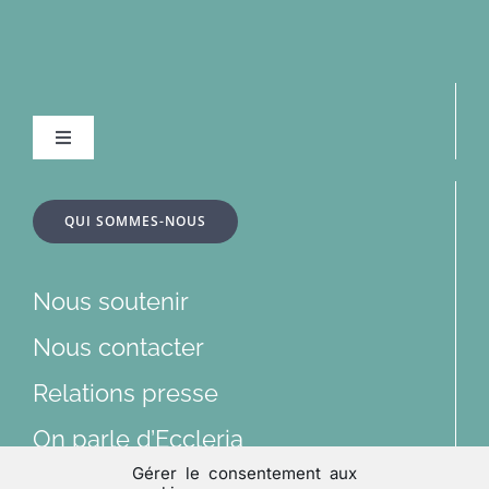
Navigation
à
bascule
À la une
QUI SOMMES-NOUS
Dossiers
Nous soutenir
Articles
Nous contacter
Relations presse
Multimédias
On parle d’Eccleria
Gérer le consentement aux
Lu et vu