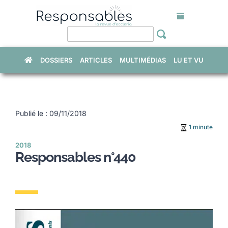
Skip
to
content
DOSSIERS
ARTICLES
MULTIMÉDIAS
LU ET VU
Publié le : 09/11/2018
1 minute
2018
Responsables n°440