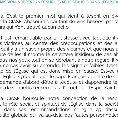
ISSION INDÉPENDANTE SUR LES ABUS SEXUELS DANS L’ÉGLISE (
s. C’est le premier mot qui vient à l’esprit en é
 la CIASE. Abasourdis par tant de vies brisées, par t
rs qui n’ont trouvé aucun écho.
t est remarquable par la justesse avec laquelle il 
s victimes au centre des préoccupations et des an
 qu’il y a un savoir propre des victimes et que nous 
re d’elles. Il montre le caractère insidieux de ces a
ous nos yeux tout en se dérobant à notre regard. Il 
e ne pas avoir su entendre les signaux faibles. C’est
te de l’Église qui est donc mise en cause. Est-ce
 l’Église synodale que le pape François appelle de se
demandé d’abord d’être à l’écoute et d’apprendre l
is de se mettre ensemble à l’écoute de l’Esprit Saint 
 la CIASE bouscule notre conception de la respon
le rôle social et spirituel de l’Église dans la sociét
, dans ses recommandations n° 23 à 25, d’ass
ilité globale qui va au-delà des fautes personnelles.