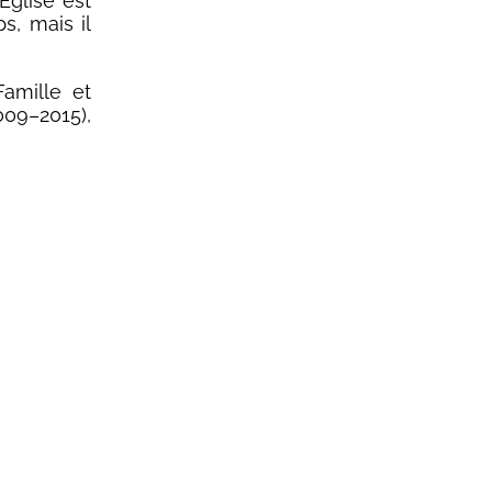
Église est
s, mais il
Famille et
9–2015),