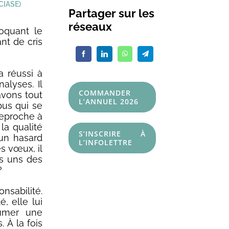
CIASE)
Partager sur les
réseaux
voquant le
ant de cris
a réussi à
alyses. Il
COMMANDER
avons tout
L’ANNUEL 2026
bus qui se
reproche à
 la qualité
S’INSCRIRE À
 un hasard
L’INFOLETTRE
s vœux, il
es uns des
?
sabilité.
é, elle lui
umer une
 À la fois