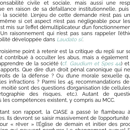
nsabilité civile et sociale, mais aussi une resp
e en raison de sa défaillance institutionnelle, puis
e la société. L’enjeu de cette demande n’est pas 
, même si cet aspect n’est pas négligeable pour les
st mis sur l’effet démultiplicateur d’un fonctionnemen
. Un raisonnement qui n’est pas sans rappeler l’éth
bilité développée dans
Laudato si’
.
troisième point à retenir est la critique du repli sur so
t contribué à occulter les abus, mais a égalemen
’apprendre de la société (
cf.
Gaudium et Spes
44
) et
apports. Que dire d’un droit pénal canonique qui n
roits de la défense ? Ou d’une morale sexuelle q
es infractions ? Parmi les 45 recommandations de 
 moitié sont des questions d’organisation (de cellule
rtographie des risques, etc.). Autant de quest
s les compétences existent, y compris au MCC.
tant son rapport, la CIASE a passé le flambeau à
s. Ils devront se saisir massivement de l’opportunité 
ur « rêver » l’Église de demain et initier des pr