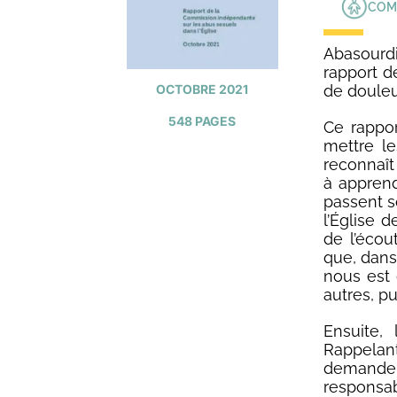
COMM
Abasourdi
rapport de
OCTOBRE 2021
de douleu
548 PAGES
Ce rappor
mettre le
reconnaît
à apprend
passent s
l’Église d
de l’écou
que, dans
nous est 
autres, pu
Ensuite,
Rappelant 
demande
responsab