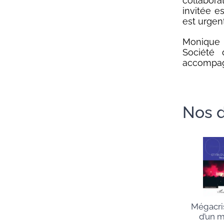
collabora
invitée e
est urgen
Monique B
Société
accompagn
Nos d
Mégacris
d’un 