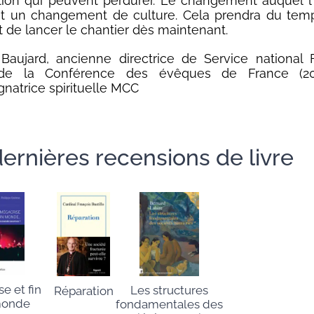
tion qui peuvent perdurer. Le changement auquel l’
st un changement de culture. Cela prendra du temp
t de lancer le chantier dès maintenant.
aujard, ancienne directrice de Service national 
 de la Conférence des évêques de France (200
atrice spirituelle MCC
ernières recensions de livre
e et fin
Les structures
Réparation
monde
fondamentales des