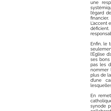
une respo
systémiqu
l’égard d
financier
L’accent e
déficient
responsa
Enfin, le 
seulemen
l’Église d
ses bons 
pas les d
nommer l
plus de la
d’une ca
lesquelle
En remet
catholique
synode po