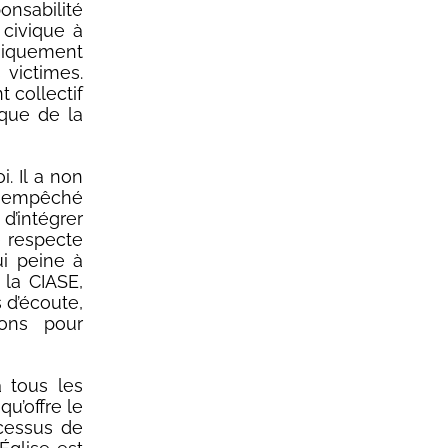
onsabilité
 civique à
uniquement
 victimes.
t collectif
ique de la
i. Il a non
t empêché
 d’intégrer
e respecte
ui peine à
la CIASE,
s d’écoute,
ions pour
 tous les
qu’offre le
ocessus de