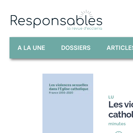
Skip
to
content
A LA UNE
DOSSIERS
ARTICLE
LU
Les vi
catho
minutes