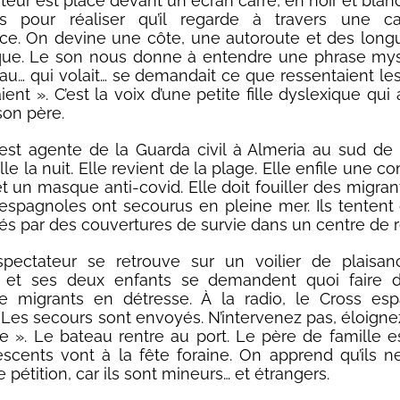
eur est placé devant un écran carré, en noir et blanc. 
 pour réaliser qu’il regarde à travers une 
nce. On devine une côte, une autoroute et des long
que. Le son nous donne à entendre une phrase mys
au… qui volait… se demandait ce que ressentaient le
ent ». C’est la voix d’une petite fille dyslexique qu
son père.
st agente de la Guarda civil à Almeria au sud de 
ille la nuit. Elle revient de la plage. Elle enfile une 
t un masque anti-covid. Elle doit fouiller des migran
 espagnoles ont secourus en pleine mer. Ils tentent
s par des couvertures de survie dans un centre de r
 spectateur se retrouve sur un voilier de plaisa
s et ses deux enfants se demandent quoi faire 
e migrants en détresse. À la radio, le Cross esp
« Les secours sont envoyés. N’intervenez pas, éloign
e ». Le bateau rentre au port. Le père de famille es
scents vont à la fête foraine. On apprend qu’ils 
 pétition, car ils sont mineurs… et étrangers.