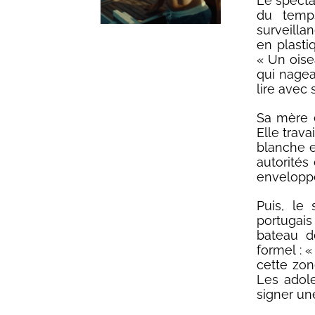
Le spectat
du temps
surveilla
en plasti
« Un oise
qui nageai
lire avec 
Sa mère e
Elle trava
blanche e
autorités
enveloppé
Puis, le
portugai
bateau d
formel : 
cette zon
Les adole
signer une