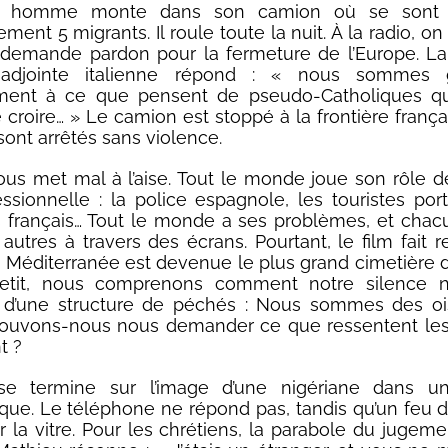
un homme monte dans son camion où se sont in
ment 5 migrants. Il roule toute la nuit. À la radio, o
 demande pardon pour la fermeture de l’Europe. La
 adjointe italienne répond : « nous sommes 
ement à ce que pensent de pseudo-Catholiques qu
e croire… » Le camion est stoppé à la frontière frança
sont arrêtés sans violence.
ous met mal à l’aise. Tout le monde joue son rôle 
essionnelle : la police espagnole, les touristes port
 français… Tout le monde a ses problèmes, et cha
autres à travers des écrans. Pourtant, le film fait re
a Méditerranée est devenue le plus grand cimetière
petit, nous comprenons comment notre silence 
 d’une structure de péchés : Nous sommes des oi
 Pouvons-nous nous demander ce que ressentent les
t ?
se termine sur l’image d’une nigériane dans u
que. Le téléphone ne répond pas, tandis qu’un feu d’a
ur la vitre. Pour les chrétiens, la parabole du jugeme