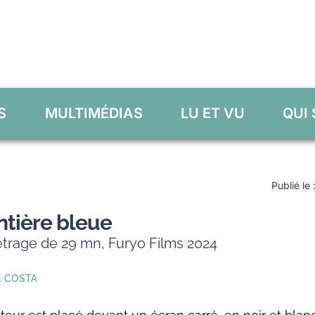
S
MULTIMÉDIAS
LU ET VU
QUI
Publié le
ntière bleue
trage de 29 mn, Furyo Films 2024
. COSTA