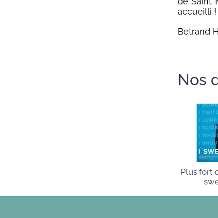
de Saint 
accueilli !
Betrand H
Nos d
Plus fort 
swe