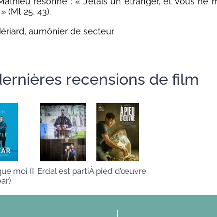
Mathieu résonne : « J’étais un étranger, et vous ne 
 » (Mt 25, 43).
ériard, aumônier de secteur
ernières recensions de film
À pied d’œuvre
que moi (I
Erdal est parti
ar)