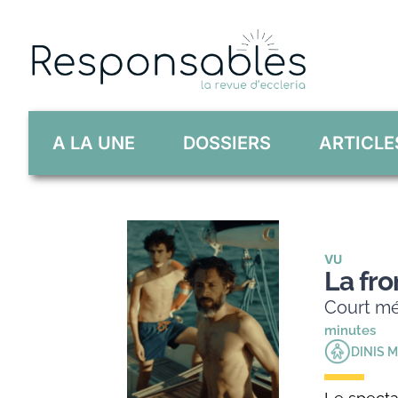
Skip
to
content
A LA UNE
DOSSIERS
ARTICLE
VU
La fro
Court mé
minutes
DINIS M