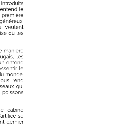
troduits
n entend le
 première
généreux,
i veulent
ise où les
de manière
ugais, les
cun entend
ssentir le
 du monde.
nous rend
seaux qui
 poissons
ne cabine
rtifice se
nt dernier