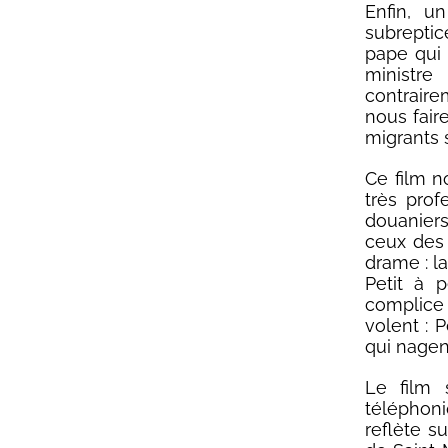
Enfin, 
subreptice
pape qui
ministre
contrair
nous fair
migrants 
Ce film n
très prof
douaniers
ceux des 
drame : l
Petit à 
complice
volent :
qui nagen
Le film 
téléphoni
reflète s