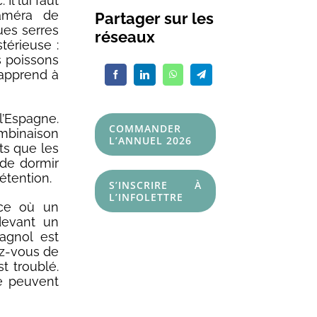
Il lui faut
caméra de
Partager sur les
ues serres
réseaux
térieuse :
s poissons
i apprend à
l’Espagne.
COMMANDER
combinaison
L’ANNUEL 2026
ts que les
 de dormir
étention.
S’INSCRIRE À
L’INFOLETTRE
nce où un
devant un
agnol est
ez-vous de
t troublé.
ne peuvent