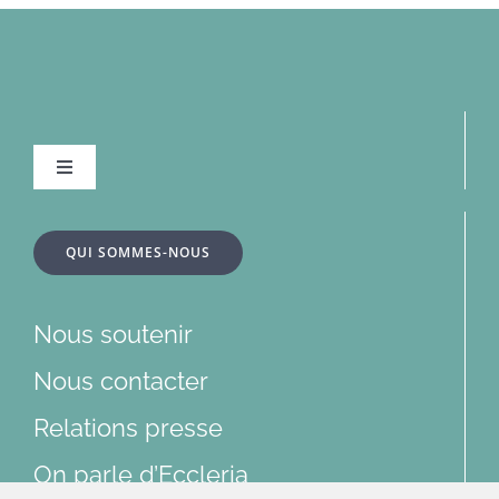
Navigation
à
bascule
À la une
QUI SOMMES-NOUS
Dossiers
Nous soutenir
Articles
Nous contacter
Relations presse
Multimédias
On parle d’Eccleria