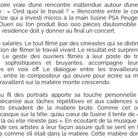
istoire vraie d’une rencontre inattendue autour d’un
 « C’est quoi le travail ? ». Rencontre entre le c
rize qui a investi micros à la main l’usine PSA Peuge
Ouen où l’on produit 800 000 pièces d’automobile 
en résidence doit y donner au final un concert.
 salariés. Le tout filmé par des cinéastes qui se dist
ion de filmer le travail vivant. Le résultat est surpre
e. Le geste des ouvriers filmés à leur poste de tr
 sophistiquées et bruyantes, accompagne leu
és en voix off. Le dialogue entre les travailleur
, entre le compositeur qui œuvre pour écrire sa m
travaillent sur la matière monte crescendo.
u fil des portraits apporte sa touche personnelle
mécanisé aux tâches répétitives et aux cadences s
its s’évadent de la matière brute. Comme cet ou
 casque sur la tête, qu’au cœur de l’usine il tente de
 là où elle n’existe pas ». En écoutant de la musique 
de ces artistes à leur façon assure qu’il se sent en 
s comme s’il était dans la matière. Cette matière do