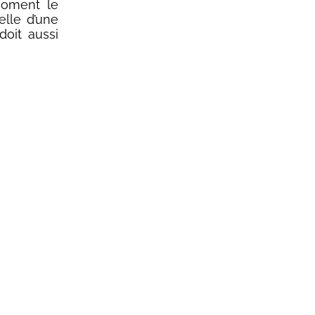
 moment le
elle d’une
oit aussi