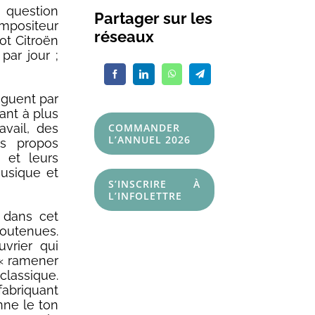
e question
Partager sur les
ompositeur
réseaux
ot Citroën
par jour ;
inguent par
nant à plus
avail, des
COMMANDER
L’ANNUEL 2026
rs propos
s et leurs
usique et
S’INSCRIRE À
L’INFOLETTRE
 dans cet
outenues.
vrier qui
 « ramener
classique.
fabriquant
nne le ton