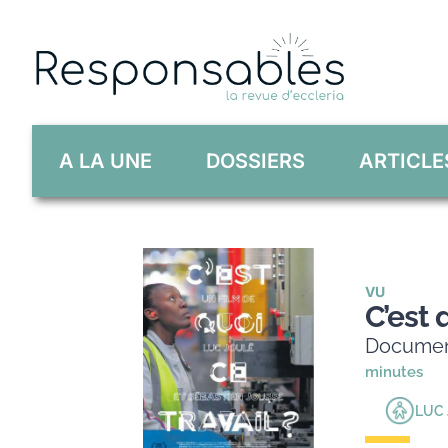
Skip
to
content
A LA UNE
DOSSIERS
ARTICLE
VU
C’est 
Document
minutes
LUC 