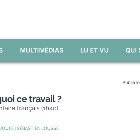
S
MULTIMÉDIAS
LU ET VU
QUI
Publié l
quoi ce travail ?
aire français (1h40)
JOULÉ | SÉBASTIEN JOUSSE