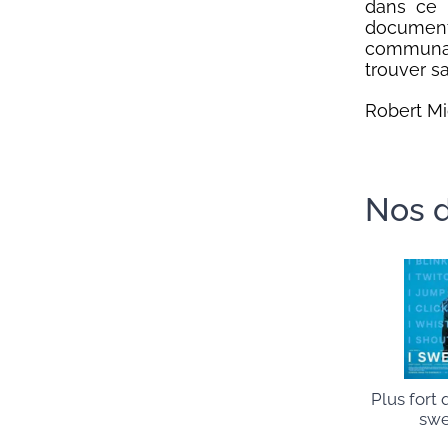
dans ce l
documenta
communau
trouver sa
Robert Mig
Nos d
Plus fort 
swe