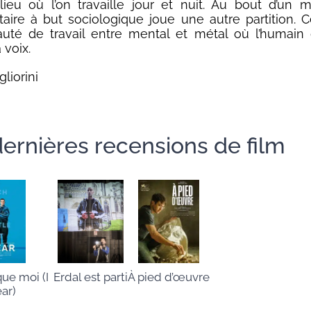
ieu où l’on travaille jour et nuit. Au bout d’un
ire à but sociologique joue une autre partition. C
té de travail entre mental et métal où l’humain d
 voix.
liorini
ernières recensions de film
À pied d’œuvre
que moi (I
Erdal est parti
ar)