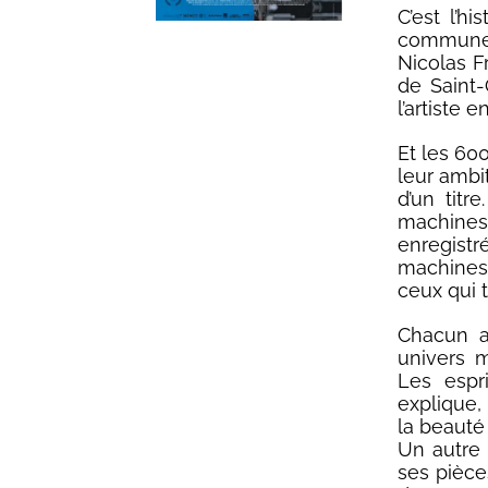
C’est l’h
commune :
Nicolas F
de Saint-
l’artiste 
Et les 600
leur ambit
d’un titr
machines
enregistr
machines
ceux qui 
Chacun a
univers 
Les espr
explique,
la beauté
Un autre 
ses pièce