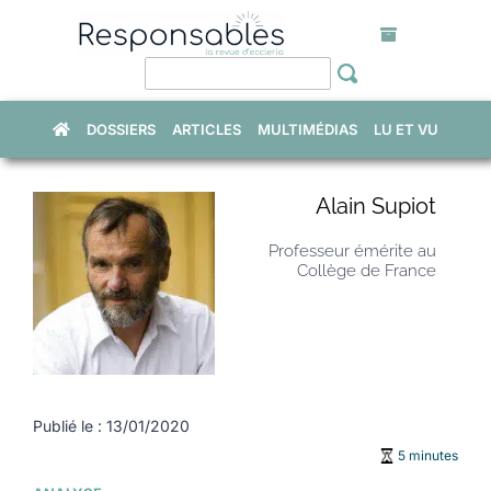
Skip
to
content
DOSSIERS
ARTICLES
MULTIMÉDIAS
LU ET VU
Alain Supiot
Professeur émérite au
Collège de France
Publié le : 13/01/2020
5 minutes