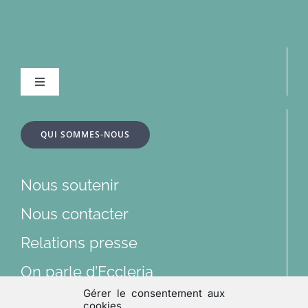
Navigation
à
bascule
À la une
QUI SOMMES-NOUS
Dossiers
Nous soutenir
Articles
Nous contacter
Relations presse
Multimédias
On parle d’Eccleria
Gérer le consentement aux
Lu et vu
cookies