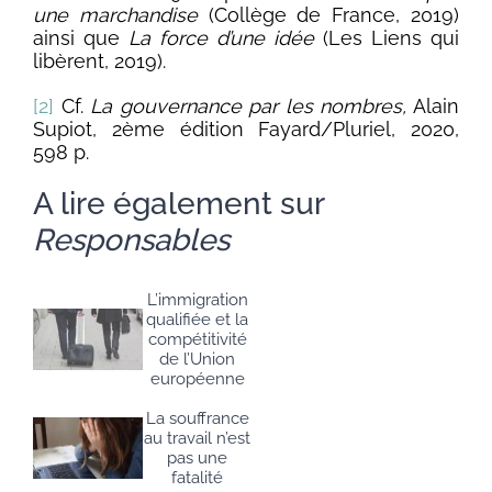
une marchandise
(Collège de France, 2019)
ainsi que
La force d’une idée
(Les Liens qui
libèrent, 2019).
[2]
Cf.
La gouvernance par les nombres,
Alain
Supiot, 2ème édition Fayard/Pluriel, 2020,
598 p.
A lire également sur
Responsables
L’immigration
qualifiée et la
compétitivité
de l’Union
européenne
La souffrance
au travail n’est
pas une
fatalité