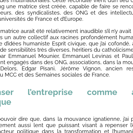
 des multinationales. Cette fécondité vient d’un lieu 
g une matrice s’est créée, capable de faire se renc
eurs, des syndicalistes, des ONG et des intellect
universités de France et d’Europe.
matrice aurait été relativement inaudible s’il n’y avai
ns un autre collectif aux racines profondément human
re d’idées humaniste Esprit civique, que j’ai cofondé,
e sensibilités très diverses, héritiers du catholicism
par Emmanuel Mounier, Emmanuel Levinas et Paul
ent engagés dans des ONG, associations, dans la m
Delors, Edgar Pisani, Jérôme Vignon, ancien re
du MCC et des Semaines sociales de France.
nser l’entreprise comme a
que
pouvoir dire que, dans la mouvance ignatienne, j’ai p
ent aussi lent que puissant visant à repenser l’
teur politique dans la transformation et l’humani