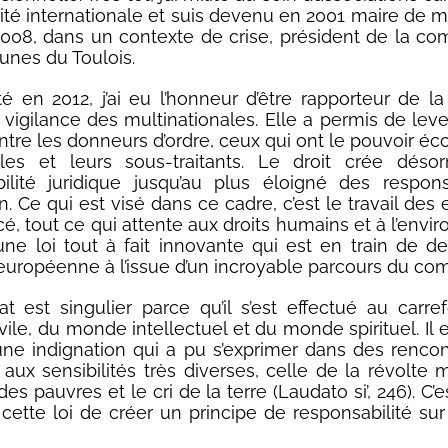
rité internationale et suis devenu en 2001 maire de m
2008, dans un contexte de crise, président de la 
nes du Toulois.
é en 2012, j’ai eu l’honneur d’être rapporteur de la 
 vigilance des multinationales. Elle a permis de leve
tre les donneurs d’ordre, ceux qui ont le pouvoir é
iales et leurs sous-traitants. Le droit crée dés
bilité juridique jusqu’au plus éloigné des respon
. Ce qui est visé dans ce cadre, c’est le travail des 
rcé, tout ce qui attente aux droits humains et à l’env
 d’une loi tout à fait innovante qui est en train de d
 européenne à l’issue d’un incroyable parcours du com
 est singulier parce qu’il s’est effectué au carre
vile, du monde intellectuel et du monde spirituel. Il 
d’une indignation qui a pu s’exprimer dans des renco
aux sensibilités très diverses, celle de la révolte 
 des pauvres et le cri de la terre (Laudato si’, 246). C’e
e cette loi de créer un principe de responsabilité su