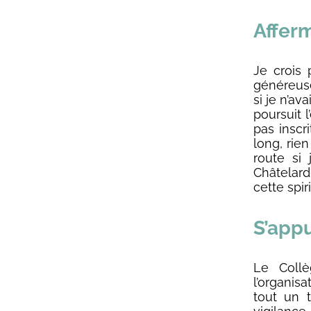
Afferm
Je crois 
généreuse
si je n’av
poursuit 
pas inscr
long, rie
route si
Châtelard
cette spir
S’appu
Le Coll
l’organis
tout un t