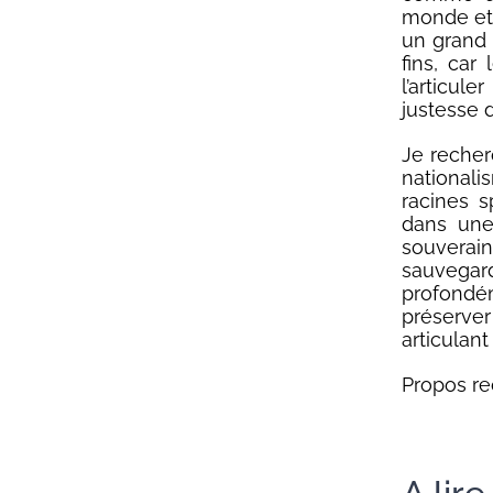
monde et 
un grand
fins, car
l’articul
justesse d
Je recher
national
racines 
dans une 
souverai
sauvegar
profondé
préserve
articulan
Propos re