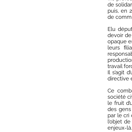
de solida
puis, en 
de commu
Elu déput
devoir de
opaque en
leurs fil
responsa
production
travail fo
Il s’agit
directive
Ce combat
société ci
le fruit 
des gens 
par le cri
l’objet d
enjeux-là.