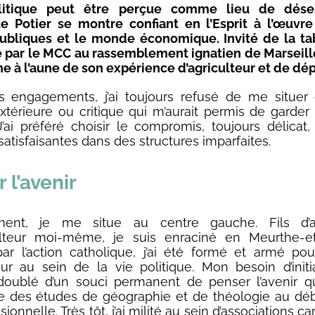
litique peut être perçue comme lieu de dése
e Potier se montre confiant en l’Esprit à l’œuvre
publiques et le monde économique. Invité de la t
 par le MCC au rassemblement ignatien de Marseill
ne à l’aune de son expérience d’agriculteur et de dé
 engagements, j’ai toujours refusé de me situer
xtérieure ou critique qui m’aurait permis de garder
J’ai préféré choisir le compromis, toujours délicat
satisfaisantes dans des structures imparfaites.
 l’avenir
ement, je me situe au centre gauche. Fils d’ag
ulteur moi-même, je suis enraciné en Meurthe-et
r l’action catholique, j’ai été formé et armé po
ur au sein de la vie politique. Mon besoin d’initia
doublé d’un souci permanent de penser l’avenir qu
re des études de géographie et de théologie au dé
sionnelle. Très tôt, j’ai milité au sein d’associations car