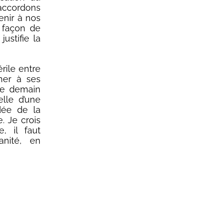
 accordons
nir à nos
a façon de
ustifie la
rile entre
her à ses
de demain
elle d’une
dée de la
 Je crois
, il faut
anité, en