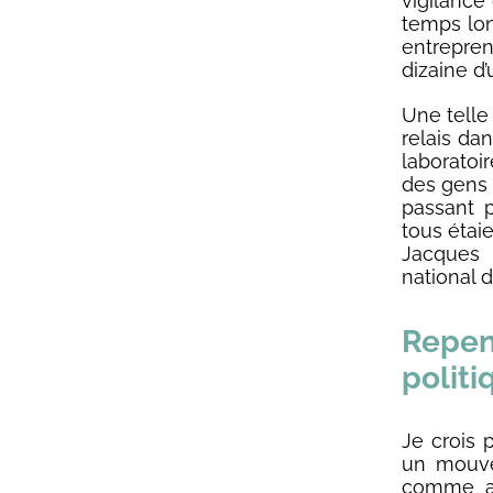
vigilance
temps lon
entrepren
dizaine d’
Une telle 
relais da
laboratoi
des gens d
passant 
tous étai
Jacques 
national 
Repe
politi
Je crois 
un mouvem
comme ac