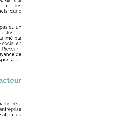
où dans le
ontrer des
uels d’une
t pas eu un
istes : le
 animé par
e social en
 Ricœur ;
ouvance de
sponsable
cteur
articipé à
entreprise
sation du