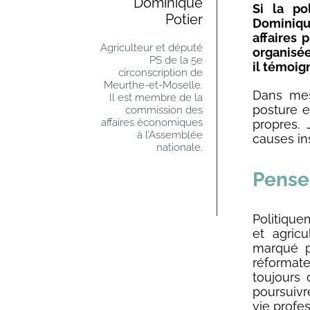
Dominique
Si la po
Potier
Dominiqu
affaires 
Agriculteur et député
organisée
PS de la 5e
il témoig
circonscription de
Meurthe-et-Moselle.
Dans mes
Il est membre de la
posture e
commission des
affaires économiques
propres. 
à l’Assemblée
causes in
nationale.
Penser
Politiqu
et agric
marqué pa
réformate
toujours 
poursuiv
vie profes