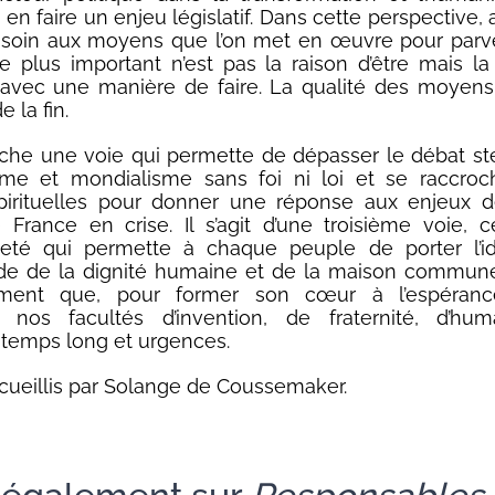
en faire un enjeu législatif. Dans cette perspective,
 soin aux moyens que l’on met en œuvre pour parve
 le plus important n’est pas la raison d’être mais l
er avec une manière de faire. La qualité des moyens j
e la fin.
che une voie qui permette de dépasser le débat sté
isme et mondialisme sans foi ni loi et se raccroc
spirituelles pour donner une réponse aux enjeux 
France en crise. Il s’agit d’une troisième voie, c
neté qui permette à chaque peuple de porter l’i
de de la dignité humaine et de la maison commune.
ment que, pour former son cœur à l’espérance
r nos facultés d’invention, de fraternité, d’hum
t temps long et urgences.
cueillis par Solange de Coussemaker.