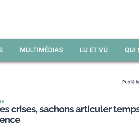
S
MULTIMÉDIAS
LU ET VU
QUI
Publié l
GE
es crises, sachons articuler temp
gence