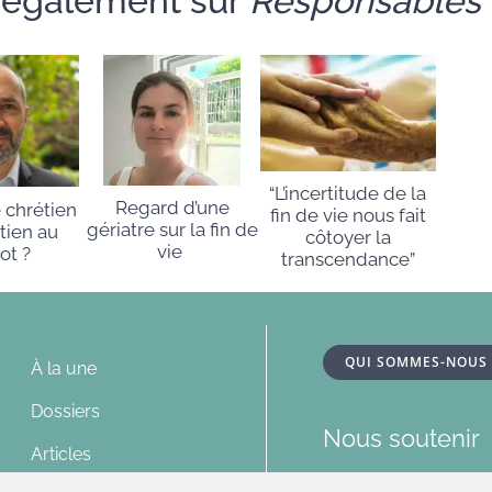
e également sur
Responsables
“L’incertitude de la
Regard d’une
 chrétien
fin de vie nous fait
gériatre sur la fin de
tien au
côtoyer la
vie
ot ?
transcendance”
QUI SOMMES-NOUS
À la une
Dossiers
Nous soutenir
Articles
Nous contacte