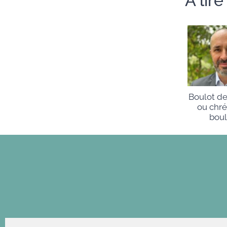
A lir
Boulot de
ou chré
boul