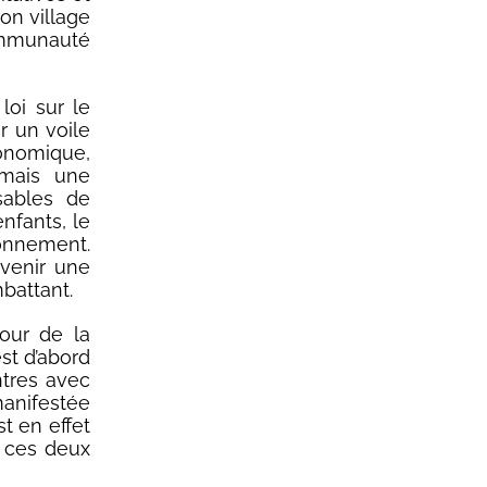
on village
communauté
loi sur le
r un voile
conomique,
ormais une
sables de
enfants, le
ironnement.
evenir une
battant.
four de la
est d’abord
ntres avec
manifestée
st en effet
r ces deux