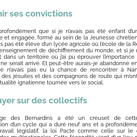
ir ses convictions
profondément que si je n’avais pas été enfant d’u
 et engagée, formé au sein de la Jeunesse chrétien
ais pas été élève d’un lycée agricole où l’école de la
l’enseignement de déchiffrement du monde, et si je 
it dans un territoire où j’ai pu éprouver l’importanc
n ne serait arrivé. Et peut-être aurais-je abandonné e
 je n’avais pas eu la chance de rencontrer à Na
 des jésuites et des compagnons de route qui m’ont
itualité ignatienne tournée vers le social.
yer sur des collectifs
ège des Bernardins a été un creuset de cette
ation d’un cycle qui a duré neuf ans et a profondéme
ravail législatif, la loi Pacte comme celle sur le