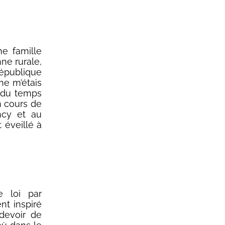
ne famille
ne rurale,
 République
ne m’étais
e du temps
n cours de
ncy et au
 éveillé à
 loi par
nt inspiré
 devoir de