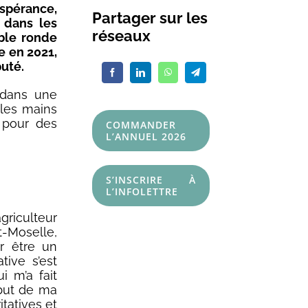
spérance,
Partager sur les
 dans les
réseaux
able ronde
e en 2021,
puté.
 dans une
 les mains
, pour des
COMMANDER
L’ANNUEL 2026
S’INSCRIRE À
L’INFOLETTRE
riculteur
-Moselle,
ur être un
tive s’est
i m’a fait
but de ma
itatives et