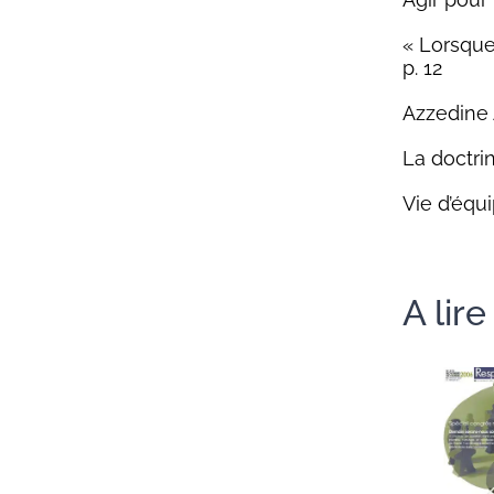
« Lorsque 
p. 12
Azzedine 
La doctrin
Vie d’équi
A lir