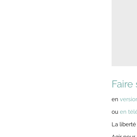
Faire
en
versio
ou
en té
La liberté
Agir pour