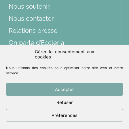
Nous soutenir
Articles
Nous contacter
Relations presse
Multimédias
On parle d’Eccleria
Gérer le consentement aux
Lu et vu
cookies
Nous suivre sur les réseaux sociaux
Nous utilisons des cookies pour optimiser notre site web et notre
Archives
service.
Accepter
Mentions légales
Politique de confidentialité
Refuser
Un site réalisé par
ACCK
Préférences