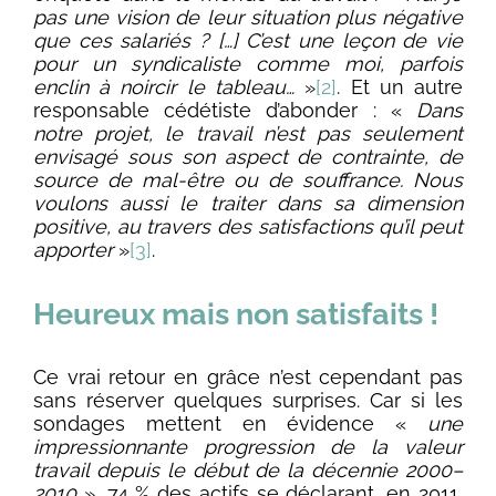
pas une vision de leur situation plus négative
que ces salariés ? […] C’est une leçon de vie
pour un syndicaliste comme moi, parfois
enclin à noircir le tableau…
»
[2]
. Et un autre
responsable cédétiste d’abonder : «
Dans
notre projet, le travail n’est pas seulement
envisagé sous son aspect de contrainte, de
source de mal-être ou de souffrance. Nous
voulons aussi le traiter dans sa dimension
positive, au travers des satisfactions qu’il peut
apporter
»
[3]
.
Heureux mais non satisfaits !
Ce vrai retour en grâce n’est cependant pas
sans réserver quelques surprises. Car si les
sondages mettent en évidence «
une
impressionnante progression de la valeur
travail depuis le début de la décennie 2000–
2010
», 74 % des actifs se déclarant, en 2011,