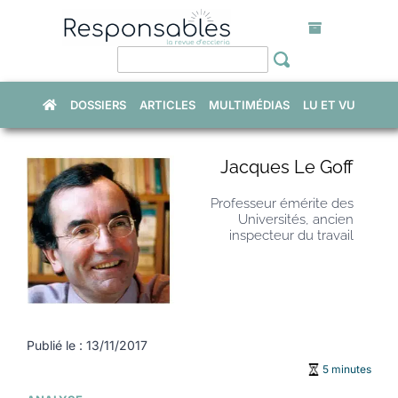
Skip
to
content
DOSSIERS
ARTICLES
MULTIMÉDIAS
LU ET VU
Jacques Le Goff
Professeur émérite des
Universités, ancien
inspecteur du travail
Publié le : 13/11/2017
5 minutes