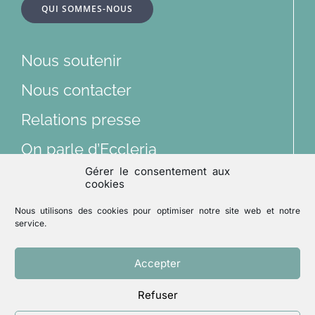
QUI SOMMES-NOUS
Dossiers
Nous soutenir
Articles
Nous contacter
Relations presse
Multimédias
On parle d’Eccleria
Gérer le consentement aux
Lu et vu
cookies
Nous suivre sur les réseaux sociaux
Nous utilisons des cookies pour optimiser notre site web et notre
Archives
service.
Accepter
Mentions légales
Politique de confidentialité
Refuser