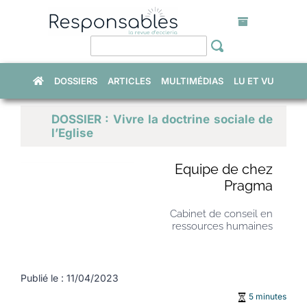
Skip
to
content
DOSSIERS
ARTICLES
MULTIMÉDIAS
LU ET VU
DOSSIER : Vivre la doctrine sociale de
l’Eglise
Equipe de chez
Pragma
Cabinet de conseil en
ressources humaines
Publié le : 11/04/2023
5 minutes