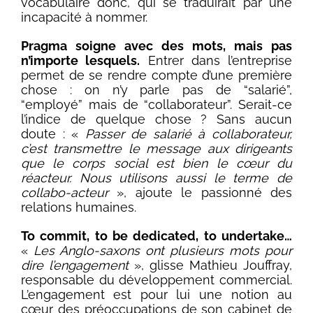
vocabulaire donc, qui se traduirait par une
incapacité à nommer.
Pragma soigne avec des mots, mais pas
n’importe lesquels.
Entrer dans l’entreprise
permet de se rendre compte d’une première
chose : on n’y parle pas de “salarié”,
“employé” mais de “collaborateur”. Serait-ce
l’indice de quelque chose ? Sans aucun
doute : «
Passer de salarié à collaborateur,
c’est transmettre le message aux dirigeants
que le corps social est bien le cœur du
réacteur. Nous utilisons aussi le terme de
collabo-acteur
», ajoute le passionné des
relations humaines.
To commit, to be dedicated, to undertake…
«
Les Anglo-saxons ont plusieurs mots pour
dire l’engagement
», glisse Mathieu Jouffray,
responsable du développement commercial.
L’engagement est pour lui une notion au
cœur des préoccupations de son cabinet de