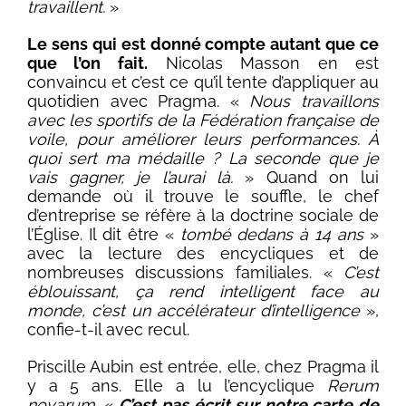
travaillent.
»
Le sens qui est donné compte autant que ce
que l’on fait.
Nicolas Masson en est
convaincu et c’est ce qu’il tente d’appliquer au
quotidien avec Pragma. «
Nous travaillons
avec les sportifs de la Fédération française de
voile, pour améliorer leurs performances. À
quoi sert ma médaille ? La seconde que je
vais gagner, je l’aurai là.
» Quand on lui
demande où il trouve le souffle, le chef
d’entreprise se réfère à la doctrine sociale de
l’Église. Il dit être «
tombé dedans à 14 ans
»
avec la lecture des encycliques et de
nombreuses discussions familiales. «
C’est
éblouissant, ça rend intelligent face au
monde, c’est un accélérateur d’intelligence
»,
confie-t-il avec recul.
Priscille Aubin est entrée, elle, chez Pragma il
y a 5 ans. Elle a lu l’encyclique
Rerum
novarum
. «
C’est pas écrit sur notre carte de