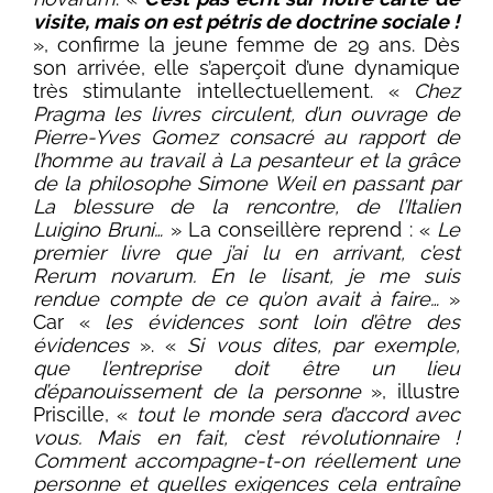
visite, mais on est pétris de doctrine sociale !
», confirme la jeune femme de 29 ans. Dès
son arrivée, elle s’aperçoit d’une dynamique
très stimulante intellectuellement. «
Chez
Pragma les livres circulent, d’un ouvrage de
Pierre-Yves Gomez consacré au rapport de
l’homme au travail à La pesanteur et la grâce
de la philosophe Simone Weil en passant par
La blessure de la rencontre, de l’Italien
Luigino Bruni…
» La conseillère reprend : «
Le
premier livre que j’ai lu en arrivant, c’est
Rerum novarum. En le lisant, je me suis
rendue compte de ce qu’on avait à faire…
»
Car «
les évidences sont loin d’être des
évidences
». «
Si vous dites, par exemple,
que l’entreprise doit être un lieu
d’épanouissement de la personne
», illustre
Priscille, «
tout le monde sera d’accord avec
vous. Mais en fait, c’est révolutionnaire !
Comment accompagne-t-on réellement une
personne et quelles exigences cela entraîne