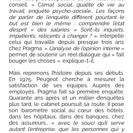
conseil. « C
limat social, qualité de vie au
travail, enquête psycho-sociale… Les façons
de parler de l’enquête diffèrent pourtant le
but est bien le même : comprendre l’état
d’esprit » des salariés. « Sont-ils inquiets,
impatients, réticents à changer ?
», interpelle
celui qui travaille depuis presque trois ans
chez Pragma. «
L’analyse de l’opinion interne
»
permet de soutenir un réel dialogue qui « fait
bouger les choses », explique-t-il.
Mais reprenons l’histoire depuis ses débuts.
En 1975, Peugeot cherche à mesurer la
satisfaction de ses équipes. Auprès des
employés, Pragma fait sa première enquête.
Quarante ans après et un millier d’enquêtes
plus tard, le cabinet poursuit sa route. Il pose
son baromètre social au cœur des hôtels,
dans les hôpitaux, dans des banques, chez
des assureurs… «
avec le souci qu’il serve
autant l’entreprise, que les personnes qui y