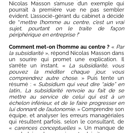
Nicolas Masson s’amuse d’un exemple qui
pourrait à première vue ne pas sembler
évident. L’associé-gérant du cabinet a décidé
de “
mettre l’homme au centre, c’est un vrai
sujet, pourtant on le traite de façon
périphérique en entreprise !
”
Comment met-on l’homme au centre ?
«
Par
la subsidiarité
», répond Nicolas Masson dans
un sourire qui promet une explication. Il
s’arrête un instant. «
La subsidiarité, vous
pouvez la méditer chaque jour, vous
comprendrez autre chose.
» Puis tente un
résumé : «
Subsidium qui veut dire “aide” en
latin… La subsidiarité renvoie au fait de se
mettre au service de celui qui est à un
échelon inférieur, et de le faire progresser en
lui donnant de l’autonomie.
» Comprendre son
équipe, et analyser les erreurs managériales
qui résultent parfois, selon le consultant, de
«
carences conceptuelles
». Un manque de