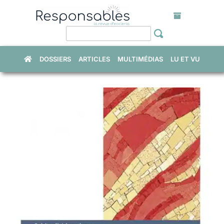
Skip
to
content
DOSSIERS
ARTICLES
MULTIMÉDIAS
LU ET VU