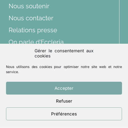
Nous soutenir
Articles
Nous contacter
Relations presse
Multimédias
On parle d’Eccleria
Gérer le consentement aux
Lu et vu
cookies
Nous suivre sur les réseaux sociaux
Nous utilisons des cookies pour optimiser notre site web et notre
Archives
service.
Accepter
Mentions légales
Refuser
Politique de confidentialité
Un site réalisé par
ACCK
Préférences