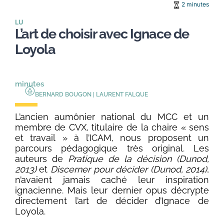
2 minutes
LU
L’art de choisir avec Ignace de
Loyola
minutes
BERNARD BOUGON | LAURENT FALQUE
L’ancien aumônier national du MCC et un
membre de CVX, titulaire de la chaire « sens
et travail » à l’ICAM, nous proposent un
parcours pédagogique très original. Les
au
teurs de
Pratique de la décision (Dunod,
2013
)
et
Discerner pour décider (Dunod, 2014
)
,
n’avaient jamais caché leur inspiration
ignacienne. Mais leur dernier opus décrypte
directement l’art
de décider d’Ignace de
Loyola.