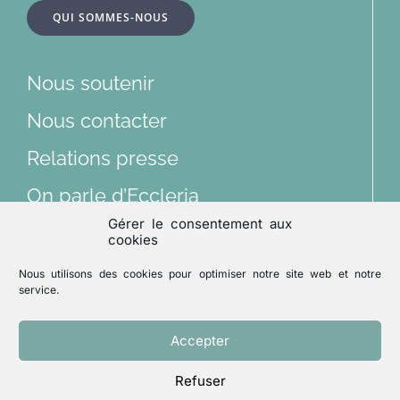
QUI SOMMES-NOUS
Dossiers
Nous soutenir
Articles
Nous contacter
Relations presse
Multimédias
On parle d’Eccleria
Gérer le consentement aux
Lu et vu
cookies
Nous suivre sur les réseaux sociaux
Nous utilisons des cookies pour optimiser notre site web et notre
Archives
service.
Accepter
Mentions légales
Politique de confidentialité
Refuser