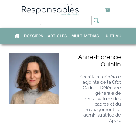
Skip
to
content
DOSSIERS
ARTICLES
MULTIMÉDIAS
LU ET VU
Anne-Florence
Quintin
Secrétaire générale
adjointe de la Cfdt
Cadres, Déléguée
générale de
l’Observatoire des
cadres et du
management, et
administratrice de
l’Apec.