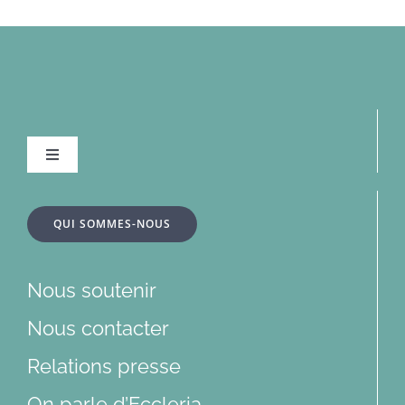
Navigation
à
bascule
À la une
QUI SOMMES-NOUS
Dossiers
Nous soutenir
Articles
Nous contacter
Relations presse
Multimédias
On parle d’Eccleria