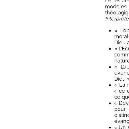
Le jésuit
modèles p
théologiqu
Interpréte
« L’o
moral
Dieu a
« L’É
comma
nature
« L’a
événe
Dieu »
« La 
« ce 
ce que
« Dev
pour 
disti
évang
« Un 