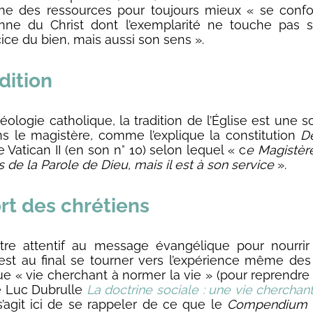
he des ressources pour toujours mieux « se confo
nne du Christ dont l’exemplarité ne touche pas 
cice du bien, mais aussi son sens ».
dition
éologie catholique, la tradition de l’Église est une s
ns le magistère, comme l’explique la constitution
D
 Vatican II (en son n° 10) selon lequel « c
e Magistère
 de la Parole de Dieu, mais il est à son service
».
rt des chrétiens
 être attentif au message évangélique pour nourri
’est au final se tourner vers l’expérience même des
ue « vie cherchant à normer la vie » (pour reprendre l
de Luc Dubrulle
La doctrine sociale : une vie cherchan
l s’agit ici de se rappeler de ce que le
Compendium