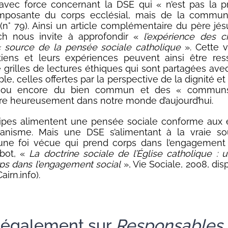
avec force concernant la DSE qui « n’est pas la p
mposante du corps ecclésial, mais de la commun
 (n° 79). Ainsi un article complémentaire du père jés
ch nous invite à approfondir «
l’expérience des c
source de la pensée sociale catholique
». Cette v
iens et leurs expériences peuvent ainsi être res
 grilles de lectures éthiques qui sont partagées avec
e, celles offertes par la perspective de la dignité et
 ou encore du bien commun et des « communs
e heureusement dans notre monde d’aujourd’hui.
cipes alimentent une pensée sociale conforme aux 
tianisme. Mais une DSE s’alimentant à la vraie so
une foi vécue qui prend corps dans l’engagement s
lbot, «
La doctrine sociale de l’Église catholique : u
ps dans l’engagement social
», Vie Sociale, 2008, dis
airn.info).
e également sur
Responsables