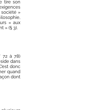
e tire son
exigences
 société »
ilosophie,
ours « aux
 » (§ 3).
° 72 à 78)
éside dans
 C’est donc
rner quand
façon dont