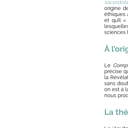
sacerdota
origine 
éthiques 
et qu’il 
lesquelle
sciences 
À l’ori
Le
Compe
précise q
la Révélat
sans dout
on est à 
nous proc
La th