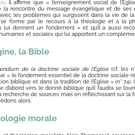
le
. Il affirme que « l’enseignement social de l’Églis
de la rencontre du message évangélique et de ses 
avec les problèmes qui surgissent dans la vie de la
« se forme par le recours à la théologie et à la ph
s lui donnent un fondement » et qu’il a aussi rec
humaines et sociales qui lui apportent un complément
gine, la Bible
ndium de la doctrine sociale de l’Église
(cf. les n
ue « le fondement essentiel de la doctrine sociale r
ion biblique et dans la tradition de l’Église » (n° 74).
e d’abord vers le donné biblique qu’il faudra se tou
la recherche de sources mais en réfléchissant sur la 
édons alors.
éologie morale