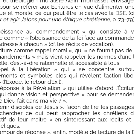
e et théologien moraliste Alain Thomasset envisage
our se référer aux Écritures en vue d’alimenter une
e et morale, ce qui peut être le cas avec la DSE. (cf
r et agir. Jalons pour une éthique chrétienne
, p. 73–79)
béissance au commandement » qui consiste à vo
e comme « l’obéissance de la foi face au command
dresse à chacun » (cf. les récits de vocation).
criture comme rappel moral », qui « ne fournit pas d
ndements » mais vient rappeler les normes d’une 
lle, c’est-à-dire rationnelle et accessible à tous.
ppel à la libération » qui « se concentre surtou
ments et symboles clés qui révèlent l’action libé
 (l’Exode, le retour d’Exil).
réponse à la Révélation » qui utilise d’abord l’Écri
qui donne vision et perspective » pour se demander
 Dieu fait dans ma vie ? ».
enir disciples de Jésus », façon de lire les passages
chercher ce qui peut rapprocher les chrétiens d
nctif de leur maître » en s’intéressant aux récits et
éliques.
amour de réponse », enfin, modèle de lecture de la B