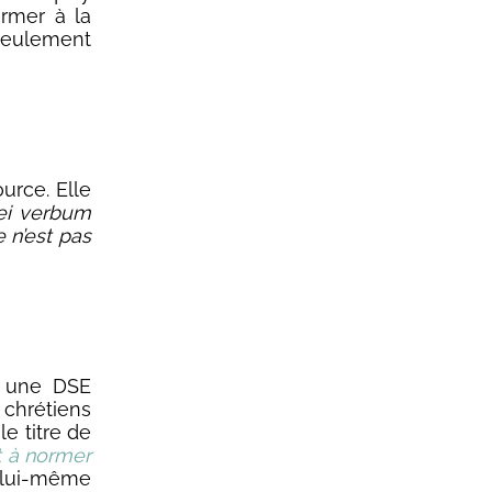
rmer à la
seulement
ource. Elle
ei verbum
 n’est pas
r une DSE
 chrétiens
e titre de
t à normer
lui-même