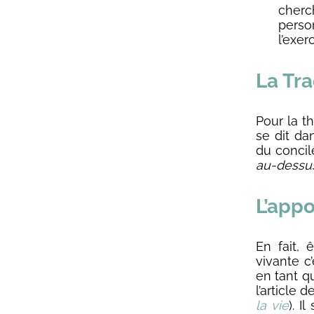
cherc
perso
l’exer
La Tra
Pour la th
se dit da
du concile
au-dessus
L’appo
En fait,
vivante c
en tant q
l’article 
la vie
). I