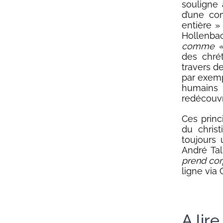
souligne 
d’une co
entière »
Hollenba
comme « 
des chrét
travers de
par exempl
humains
redécouvr
Ces prin
du chris
toujours 
André Ta
prend cor
ligne via C
A lir