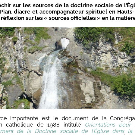
échir sur les sources de la doctrine sociale de l’Égl
 Pian, diacre et accompagnateur spirituel en Hauts
réflexion sur les « sources officielles » en la matière
ce importante est le document de la Congréga
ion catholique de 1988 intitulé
Orientations pour 
ement de la Doctrine sociale de l’Église dans la