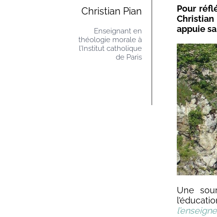
Pour réfl
Christian Pian
Christian
appuie sa 
Enseignant en
théologie morale à
l’Institut catholique
de Paris
Une sour
l’éducat
l’enseign