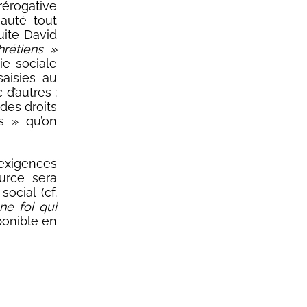
rérogative
auté tout
uite David
hrétiens »
ie sociale
saisies au
 d’autres :
 des droits
 » qu’on
exigences
urce sera
ocial (cf.
ne foi qui
ponible en