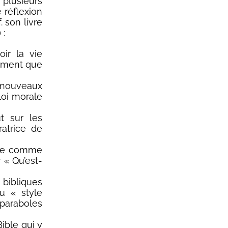
 plusieurs
 réflexion
. son livre
 :
ir la vie
ement que
e nouveaux
loi morale
t sur les
ratrice de
ture comme
 « Qu’est-
 bibliques
u « style
 paraboles
ible qui y