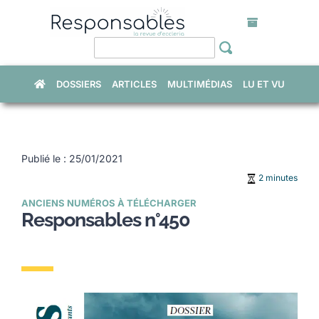
Skip
to
content
DOSSIERS
ARTICLES
MULTIMÉDIAS
LU ET VU
Publié le : 25/01/2021
2 minutes
ANCIENS NUMÉROS À TÉLÉCHARGER
Responsables n°450