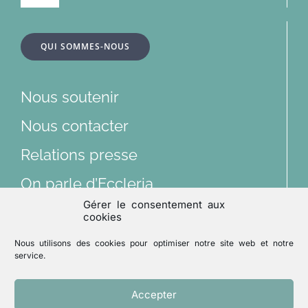
à
bascule
À la une
QUI SOMMES-NOUS
Dossiers
Nous soutenir
Articles
Nous contacter
Relations presse
Multimédias
On parle d’Eccleria
Gérer le consentement aux
Lu et vu
cookies
Nous suivre sur les réseaux sociaux
Nous utilisons des cookies pour optimiser notre site web et notre
Archives
service.
Accepter
Mentions légales