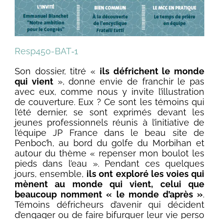
Resp450-BAT‑1
Son dossier, titré «
ils défrichent le monde
qui vient
», donne envie de franchir le pas
avec eux, comme nous y invite l’illustration
de couverture. Eux ? Ce sont les témoins qui
l’été dernier, se sont exprimés devant les
jeunes professionnels réunis à l’initiative de
l’équipe JP France dans le beau site de
Penboc’h, au bord du golfe du Morbihan et
autour du thème « repenser mon boulot les
pieds dans l’eau ». Pendant ces quelques
jours, ensemble,
ils ont exploré les voies qui
mènent au monde qui vient, celui que
beaucoup nomment « le monde d’après »
.
Témoins défricheurs d’avenir qui décident
d’engager ou de faire bifurquer leur vie perso