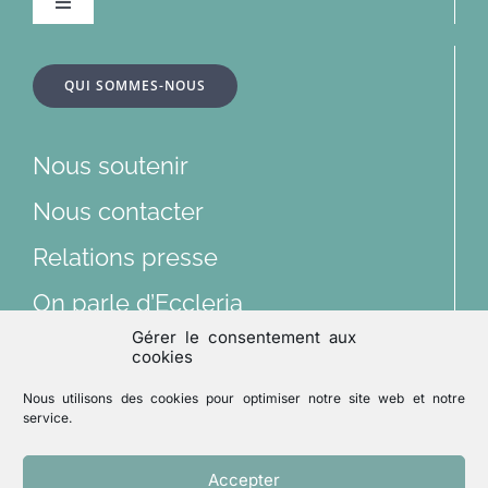
Navigation
à
bascule
À la une
QUI SOMMES-NOUS
Dossiers
Nous soutenir
Articles
Nous contacter
Relations presse
Multimédias
On parle d’Eccleria
Gérer le consentement aux
Lu et vu
cookies
Nous suivre sur les réseaux sociaux
Nous utilisons des cookies pour optimiser notre site web et notre
Archives
service.
Accepter
Mentions légales