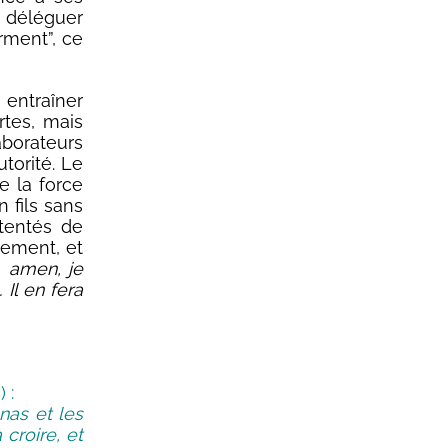
r déléguer
rment”, ce
entraîner
rtes, mais
aborateurs
utorité. Le
e la force
 fils sans
tentés de
uement, et
 amen, je
 Il en fera
 :
nas et les
croire, et