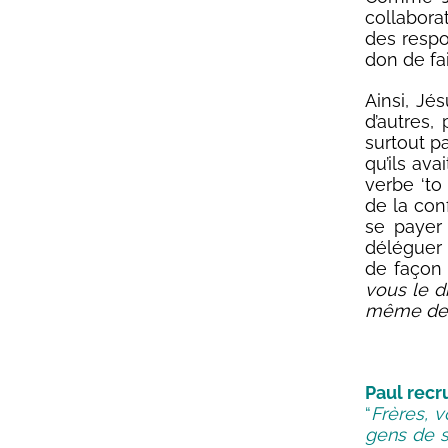
collabora
des respo
don de fai
Ainsi, J
d’autres,
surtout p
qu’ils ava
verbe ‘to
de la con
se payer
déléguer 
de façon 
vous le di
même de 
Paul recr
“
Frères, 
gens de s