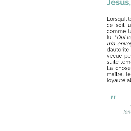
Jésus,
Lorsqu’il
ce soit u
comme lui
lui. “
Qui vo
m’a envo
d’autorit
vécue pen
suite témo
La chose
maître, l
loyauté a
lon