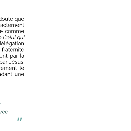
 doute que
exactement
aire comme
e Celui qui
délégation
fraternité
ent par la
 par Jésus.
rement le
andant une
t
avec