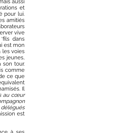
mais aussi
rations et
 pour lui.
es amitiés
aborateurs
erver vive
‘fils dans
qui est mon
a les voies
des jeunes,
 son tour.
ais comme
 de ce que
quivalent
namisés. Il
is au cœur
 compagnon
s délégués
mission est
ance à ses