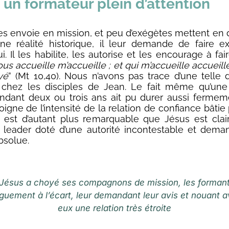
 un formateur plein d’attention
 les envoie en mission, et peu d’exégètes mettent en
ne réalité historique, il leur demande de faire 
. Il les habilite, les autorise et les encourage à f
us accueille m’accueille ; et qui m’accueille accueill
yé
” (Mt 10,40). Nous n’avons pas trace d’une telle 
é chez les disciples de Jean. Le fait même qu’une 
dant deux ou trois ans ait pu durer aussi fermem
igne de l’intensité de la relation de confiance bâtie
 est d’autant plus remarquable que Jésus est clai
e leader doté d’une autorité incontestable et dem
bsolue.
Jésus a choyé ses compagnons de mission, les forman
guement à l’écart, leur demandant leur avis et nouant 
eux une relation très étroite