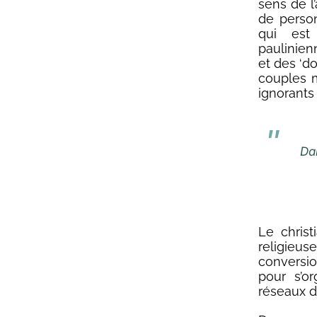
sens de l
de perso
qui est
paulinienn
et des ‘do
couples m
ignorants
Da
Le chris
religieu
conversio
pour s’or
réseaux d