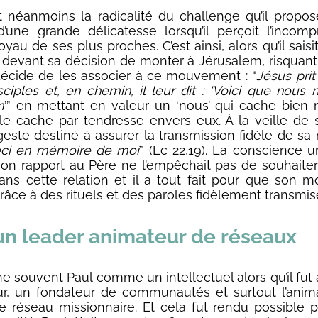
t néanmoins la radicalité du challenge qu’il propose
’une grande délicatesse lorsqu’il perçoit l’incom
yau de ses plus proches. C’est ainsi, alors qu’il saisi
 devant sa décision de monter à Jérusalem, risquant 
l décide de les associer à ce mouvement : “
Jésus prit
ciples et, en chemin, il leur dit : ‘Voici que nous
m
’” en mettant en valeur un ‘nous’ qui cache bien m
le cache par tendresse envers eux. À la veille de s
este destiné à assurer la transmission fidèle de sa
eci en mémoire de moi
” (Lc 22,19). La conscience un
son rapport au Père ne l’empêchait pas de souhaite
ans cette relation et il a tout fait pour que son
râce à des rituels et des paroles fidèlement transmis
 un leader animateur de réseaux
e souvent Paul comme un intellectuel alors qu’il fut 
r, un fondateur de communautés et surtout l’anim
e réseau missionnaire. Et cela fut rendu possible p