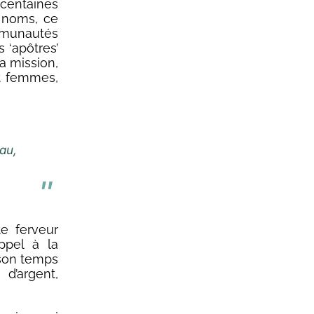
 centaines
 noms, ce
munautés
s ‘apôtres’
la mission,
et femmes,
au,
e ferveur
ppel à la
 son temps
 d’argent,