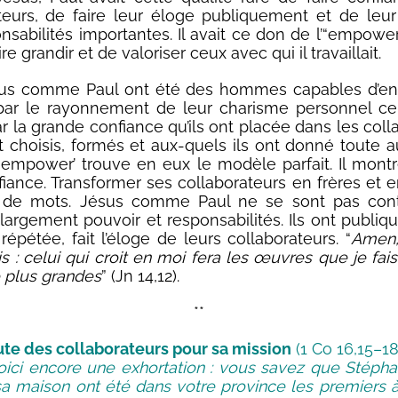
teurs, de faire leur éloge publiquement et de leu
nsabilités importantes. Il avait ce don de l’“empowe
re grandir et de valoriser ceux avec qui il travaillait.
ésus comme Paul ont été des hommes capables d’en 
 par le rayonnement de leur charisme personnel ce
ar la grande confiance qu’ils ont placée dans les coll
it choisis, formés et aux-quels ils ont donné toute a
 empower’ trouve en eux le modèle parfait. Il montr
fiance. Transformer ses collaborateurs en frères et en
 de mots. Jésus comme Paul ne se sont pas con
largement pouvoir et responsabilités. Ils ont publiq
répétée, fait l’éloge de leurs collaborateurs. “
Amen,
s : celui qui croit en moi fera les œuvres que je fais.
plus grandes
” (Jn 14,12).
**
ute des collaborateurs pour sa mission
(1 Co 16,15–18)
voici encore une exhortation : vous savez que Stépha
a maison ont été dans votre province les premiers à 