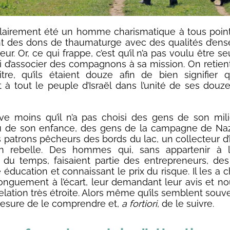
lairement été un homme charismatique à tous poin
 des dons de thaumaturge avec des qualités d’ens
ur. Or, ce qui frappe, c’est qu’il n’a pas voulu être seul
si d’associer des compagnons à sa mission. On retien
itre, qu’ils étaient douze afin de bien signifier
t à tout le peuple d’Israël dans l’unité de ses douze
e moins qu’il n’a pas choisi des gens de son mil
u de son enfance, des gens de la campagne de Naza
s patrons pêcheurs des bords du lac, un collecteur d
n rebelle. Des hommes qui, sans appartenir à l’é
e du temps, faisaient partie des entrepreneurs, 
éducation et connaissant le prix du risque. Il les a 
onguement à l’écart, leur demandant leur avis et n
elation très étroite. Alors même qu’ils semblent souv
esure de le comprendre et,
a fortiori
, de le suivre.