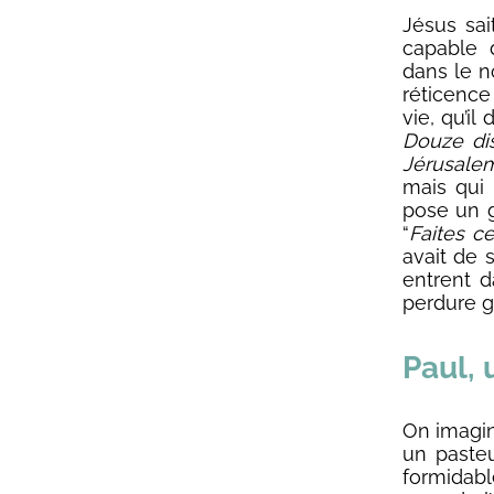
Jésus sai
capable d
dans le no
réticence
vie, qu’i
Douze dis
Jérusale
mais qui 
pose un g
“
Faites c
avait de 
entrent d
perdure g
Paul,
On imagin
un pasteu
formidabl