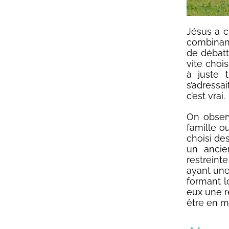
Jésus a c
combinant
de débatte
vite choi
à juste t
s’adressai
c’est vrai.
On observ
famille o
choisi de
un ancie
restreint
ayant une 
formant l
eux une r
être en m