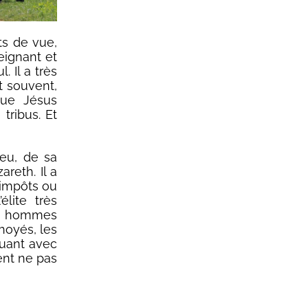
ts de vue,
eignant et
. Il a très
t souvent,
 que Jésus
 tribus. Et
ieu, de sa
reth. Il a
’impôts ou
lite très
des hommes
choyés, les
ouant avec
ent ne pas