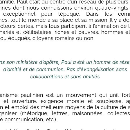
’amitié. Paul était au centre d’un réseau de plusieurs
nnes dont nous connaissons environ quatre-vingts
 exceptionnel pour l’époque. Dans les com
es, tout le monde a sa place et sa mission. Il y a de
cteurs’ certes, mais tous participent à l’animation de 
ariés et célibataires, riches et pauvres, hommes 
 ou éduqués, citoyens romains ou non.
ns son ministère d’apôtre, Paul a été un homme de rése
d’amitié et de communion. Pas d’évangélisation sans
collaborations et sans amitiés
tianisme paulinien est un mouvement qui unit fort
se et ouverture, exigence morale et souplesse, a
n et emploi des meilleurs moyens de la culture de
ganiser (rhétorique, lettres, maisonnées, collectes
e communication, etc.).