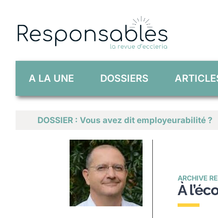
Skip
to
content
A LA UNE
DOSSIERS
ARTICLE
DOSSIER : Vous avez dit employeurabilité ?
ARCHIVE RE
À l’éc