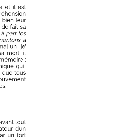
 et il est
préhension
t bien leur
de fait sa
 à part les
 montons à
al un ‘je’
a mort, il
 mémoire :
ique qu’il
r que tous
 mouvement
es.
avant tout
ateur d’un
ar un fort