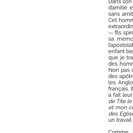
Dans son 
d’amitié 
sans amit
Cet homme
extraordi
— fils sp
sa mémoir
l’apostola
enfant bie
que je tra
des homme
Non pas 
des apôtr
les Angl
français. 
a fait leu
de Tite l
et mon co
des Église
un travail
Comme Jés