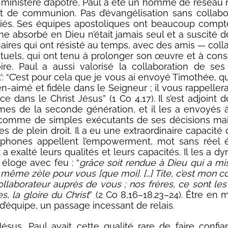
ministère d’apôtre, Paul a été un homme de réseau 
et de communion. Pas d’évangélisation sans collabo
iés. Ses équipes apostoliques ont beaucoup compté
 absorbé en Dieu n’était jamais seul et a suscité d
naires qui ont résisté au temps, avec des amis — coll
irituels, qui ont tenu à prolonger son œuvre et à cons
e. Paul a aussi valorisé la collaboration de ses 
t’: “C’est pour cela que je vous ai envoyé Timothée, 
n-aimé et fidèle dans le Seigneur ; il vous rappeller
ce dans le Christ Jésus” (1 Co 4,17). Il s’est adjoint 
s de la seconde génération, et il les a envoyés à
comme de simples exécutants de ses décisions m
es de plein droit. Il a eu une extraordinaire capacité
ophones appellent l’empowerment, mot sans réel é
Il a exalté leurs qualités et leurs capacités. Il les a dy
r éloge avec feu : “
grâce soit rendue à Dieu qui a m
e même zèle pour vous [que moi]. […] Tite, c’est mon
llaborateur auprès de vous ; nos frères, ce sont le
s, la gloire du Christ
” (2 Co 8,16–18.23–24). Être en 
 d’équipe, un passage incessant de relais.
us, Paul avait cette qualité rare de faire confi