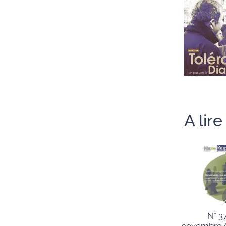
A lir
N° 3
novembre