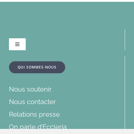
Navigation
à
bascule
À la une
QUI SOMMES-NOUS
Dossiers
Nous soutenir
Articles
Nous contacter
Relations presse
Multimédias
On parle d’Eccleria