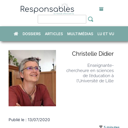
Skip
to
content
DOSSIERS
ARTICLES
MULTIMÉDIAS
LU ET VU
Christelle Didier
Enseignante-
chercheure en sciences
de l’éducation à
l’Université de Lille
Publié le : 13/07/2020
5 minutes