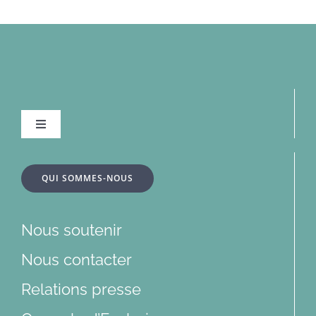
Navigation
à
bascule
À la une
QUI SOMMES-NOUS
Dossiers
Nous soutenir
Articles
Nous contacter
Relations presse
Multimédias