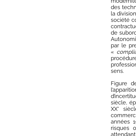
modernité
des techni
la divisio
société c
contractu
de subordi
Autonomie 
par le pr
«
compli
procédure
profession
sens.
Figure d
l’appari
d’incerti
siècle, é
XX° sièc
commercia
années 1
risques o
attendant