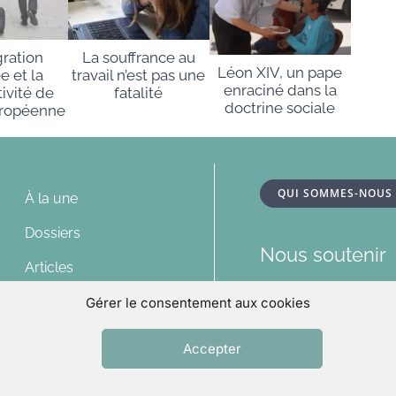
gration
La souffrance au
Léon XIV, un pape
ée et la
travail n’est pas une
enraciné dans la
ivité de
fatalité
doctrine sociale
uropéenne
QUI SOMMES-NOUS
À la une
Dossiers
Nous soutenir
Articles
Nous contacte
Multimédias
Gérer le consentement aux cookies
Relations pres
Lu et vu
Accepter
On parle d’Eccl
Archives