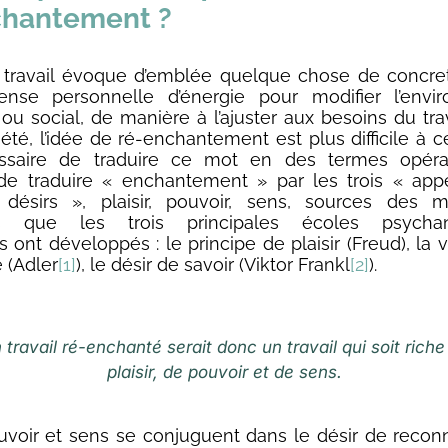
chantement ?
 travail évoque d’emblée quelque chose de concret
nse personnelle d’énergie pour modifier l’envi
ou social, de manière à l’ajuster aux besoins du trav
été, l’idée de ré-enchantement est plus difficile à ce
ssaire de traduire ce mot en des termes opérat
de traduire « enchantement » par les trois « appé
désirs », plaisir, pouvoir, sens, sources des mo
s que les trois principales écoles psychana
s ont développés : le principe de plaisir (Freud), la 
 (Adler
[1]
), le désir de savoir (Viktor Frankl
[2]
).
 travail ré-enchanté serait donc un travail qui soit riche
plaisir, de pouvoir et de sens.
pouvoir et sens se conjuguent dans le désir de recon