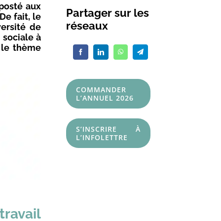
posté aux
Partager sur les
De fait, le
réseaux
versité de
 sociale à
r le thème
COMMANDER
L’ANNUEL 2026
S’INSCRIRE À
L’INFOLETTRE
ravail