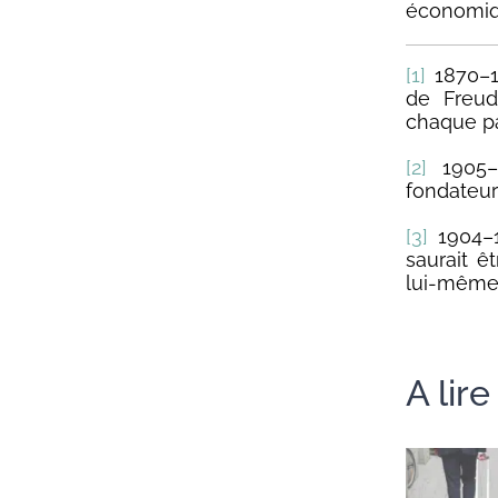
économiqu
[1]
1870–1
de Freud
chaque pa
[2]
1905–1
fondateur
[3]
1904–1
saurait ê
lui-même 
A lir