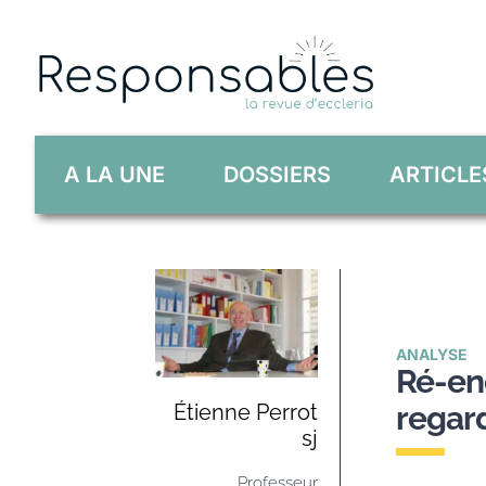
Skip
to
content
A LA UNE
DOSSIERS
ARTICLE
ANALYSE
Ré-enc
Étienne Perrot
regard
sj
Professeur