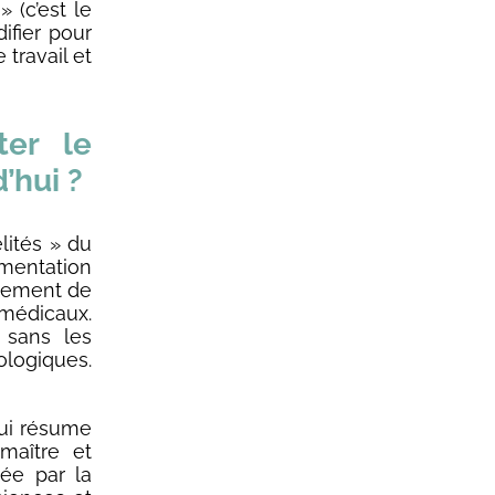
 (c’est le
ifier pour
 travail et
ter le
’hui ?
lités » du
gmentation
gnement de
 médicaux.
 sans les
logiques.
qui résume
maître et
tée par la