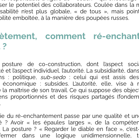
riser le potentiel des collaborateurs. Coulée dans la 
sabilité n’est plus globale, « de tous », mais poin
ilité emboîtée, à la manière des poupées russes.
ètement, comment ré-enchan
 ?
posture de co-construction, dont l’aspect soci
té et l’aspect individuel, l’autorité. La subsidiarité, da
s : politique,
sub-sedo
: celui qui est assis des
 économique : subsides. L’autorité, elle, vise à
 la maîtrise de son travail. Ce qui suppose des object
ns proportionnés et des risques partagés (fondem
.
oie du ré-enchantement passe par une qualité et un
té ? Avoir « les épaules larges », de la compéte
e. La posture ? « Regarder le diable en face », c’est
fermer dans une logique unidimensionnelle, t