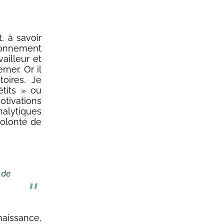
, à savoir
ronnement
ailleur et
rner. Or il
oires. Je
tits » ou
tivations
lytiques
volonté de
 de
naissance,