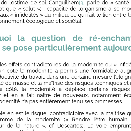
 de l’estime de soi. Canguilhem
[3]
parle de « santé »
que « salut ») : capacité de l’organisme à se mod
ux « infidélités » du milieu, ce qui fait le lien entre le
onnement écologique et sociétal.
uoi la question de ré-enchan
l se pose particulièrement aujourd
es effets contradictoires de la modernité ou « infidé
’un côté la modernité a permis une formidable au
ductivité du travail, dans une certaine mesure l’éloi
té de masse et la maîtrise des risques techniques et
re côté, la modernité a déplacé certains risques
r et en a fait naître de nouveaux, notamment éco
modernité n’a pas entièrement tenu ses promesses.
e en est le risque, contradictoire avec la maîtrise 
amme de la modernité (« Rendre l’être humain 
r de la nature », cf. Descartes). La voie emprun