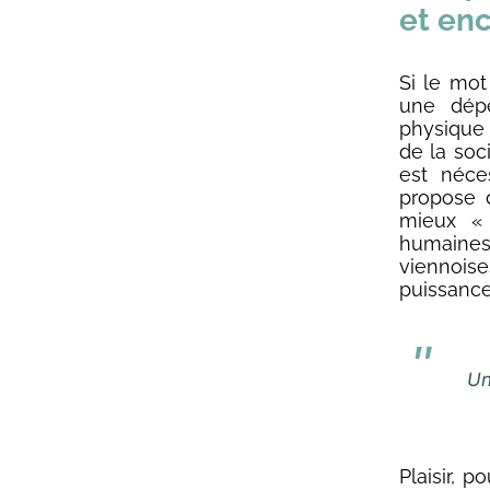
et en
Si le mot
une dépe
physique 
de la soci
est néce
propose 
mieux « 
humaine
viennoise
puissance
Un
Plaisir, 