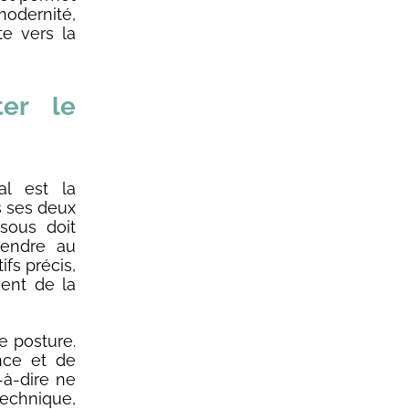
modernité,
te vers la
ter le
al est la
ns ses deux
sous doit
 rendre au
ifs précis,
ent de la
e posture.
nce et de
-à-dire ne
echnique,