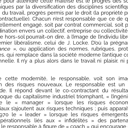
 pour atteindre cette maîtrise est le progrès des s
ques par la diversification des disciplines scientifi
n du travail, progrès permis par le droit (la propriété p
ontractuelle). Chacun n’est responsable que ce de quo
ellement engagé, soit par contrat commercial, soit p
nation envers un collectif, entreprise ou collectivit
hors-sol pourrait-on dire, à l’image de l’individu li
emier libéralisme, celui de J. Locke. D’où la prégn
ance »,
ou application des normes, rubriques, prot
s, qui remplace dans la société moderne l’antique 
nelle. Il n’y a plus alors dans le travail ni plaisir, ni 
e cette modernité, le responsable, voit son ima
tion des risques nouveaux. Le responsable est un 
tude. Il répond devant le co-contractant du résulta
poque du capitalisme industriel triomphant, « l’ingéni
le le « manager » lorsque les risques écono
ux s’ajoutent aux risques techniques ; puis apparaî
970 le « leader » lorsque les risques émergents
pérationnels liés aux « infidélités » des parten
 le responsable à figure de « coach » qui encourage