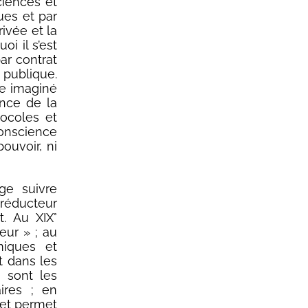
ciences et
ques et par
rivée et la
i il s’est
ar contrat
é publique.
bre imaginé
ance de la
ocoles et
conscience
pouvoir, ni
ge suivre
réducteur
t. Au XIX°
eur » ; au
miques et
t dans les
 sont les
aires ; en
 et permet