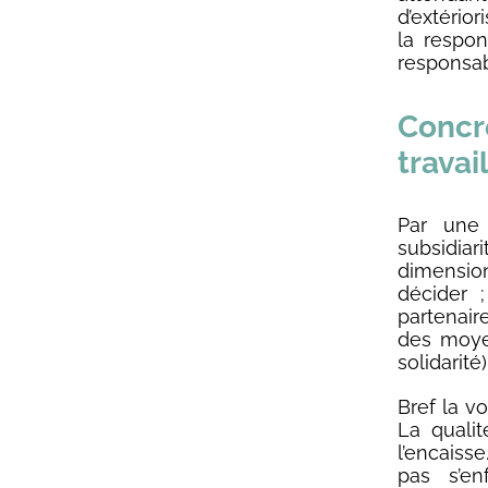
d’extério
la respon
responsab
Concr
travail
Par une 
subsidiari
dimension
décider ;
partenaire
des moye
solidarité)
Bref la v
La quali
l’encaiss
pas s’en