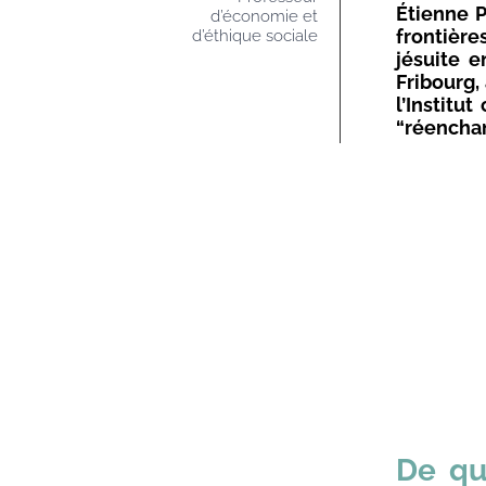
Étienne 
d’économie et
frontières
d’éthique sociale
jésuite e
Fribourg,
l’Institu
“réenchant
De qu