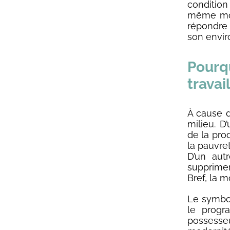
condition
même mot 
répondre a
son envir
Pourq
travai
À cause d
milieu. D
de la pro
la pauvre
D’un aut
supprime
Bref, la 
Le symbol
le progr
possesseu