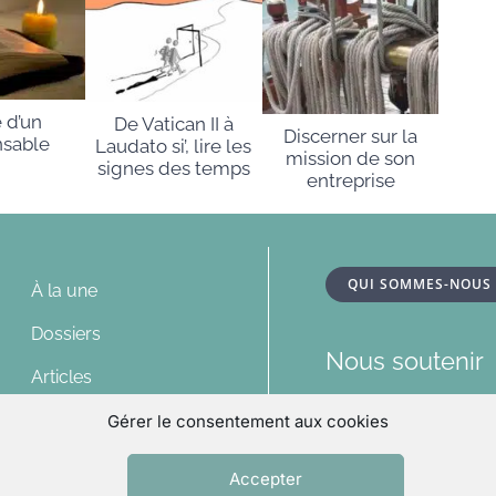
e d’un
De Vatican II à
Discerner sur la
nsable
Laudato si’, lire les
mission de son
signes des temps
entreprise
QUI SOMMES-NOUS
À la une
Dossiers
Nous soutenir
Articles
Nous contacte
Multimédias
Gérer le consentement aux cookies
Relations pres
Lu et vu
Accepter