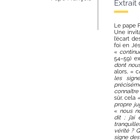
Extrait
Le pape F
Une invit
l’écart d
foi en Jé
«
continu
54–59) e
dont nous
alors, « c
les sign
préciséme
connaître
sûr, cela
«
propre ju
«
nous no
dit ; j’a
tranquille
vérité ? 
signe de