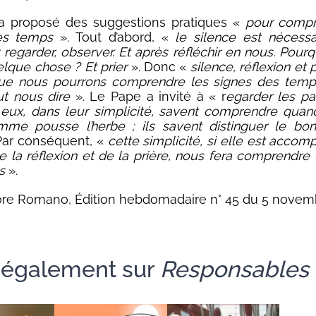
a proposé des suggestions pratiques «
pour compr
es temps
». Tout d’abord, «
le silence est nécessai
 regarder, observer. Et après réfléchir en nous. Pourqu
lque chose ? Et prier
». Donc «
silence, réflexion et pr
 que nous pourrons comprendre les signes des temp
t nous dire
». Le Pape a invité à « r
egarder les pa
 eux, dans leur simplicité, savent comprendre quand
mme pousse l’herbe ; ils savent distinguer le bo
Par conséquent, «
cette simplicité, si elle est acco
de la réflexion et de la prière, nous fera comprendre 
s
».
re Romano, Édition hebdomadaire n° 45 du 5 novem
e également sur
Responsables