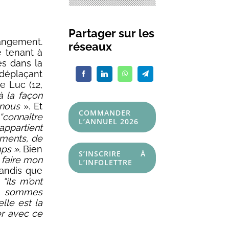
Partager sur les
hangement.
réseaux
e tenant à
es dans la
 déplaçant
e Luc (12,
 à la façon
 nous
». Et
COMMANDER
“connaître
L’ANNUEL 2026
ppartient
ements, de
mps ».
Bien
S’INSCRIRE À
e faire mon
L’INFOLETTRE
Tandis que
“ils m’ont
ous sommes
lle est la
er avec ce