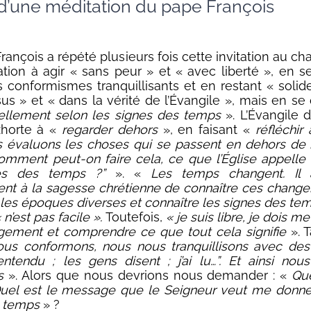
 d’une méditation du pape François
rançois a répété plusieurs fois cette invitation au c
ation à agir « sans peur » et « avec liberté », en s
es conformismes tranquillisants et en restant « solid
sus » et « dans la vérité de l’Évangile », mais en se
ellement selon les signes des temps
». L’Évangile d
xhorte à «
regarder dehors
», en faisant «
réfléchir
 évaluons les choses qui se passent en dehors de
omment peut-on faire cela, ce que l’Église appelle 
es des temps ?”
». «
Les temps changent. Il a
nt à la sagesse chrétienne de connaître ces chang
 les époques diverses et connaître les signes des te
 n’est pas facile ».
Toutefois,
« je suis libre, je dois m
gement et comprendre ce que tout cela signifie
». 
us conformons, nous nous tranquillisons avec des 
i entendu ; les gens disent ; j’ai lu…”. Et ainsi n
s
». Alors que nous devrions nous demander : «
Que
Quel est le message que le Seigneur veut me donn
s temps
» ?