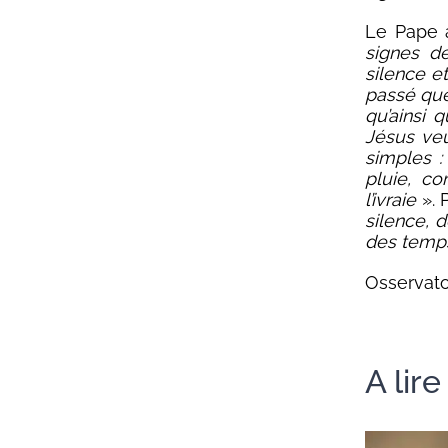
Le Pape 
signes d
silence et
passé que
qu’ainsi
Jésus veu
simples :
pluie, co
l’ivraie
». 
silence, 
des temp
Osservato
A lir