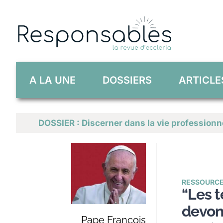
Skip
to
content
A LA UNE
DOSSIERS
ARTICLE
DOSSIER : Discerner dans la vie professionn
RESSOURC
“Les 
devon
Pape François