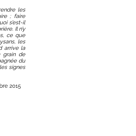
endre les
re ; faire
oi s’est-il
ière. Il n’y
s, ce que
ysans, les
 arrive la
n grain de
mpagnée du
les signes
bre 2015