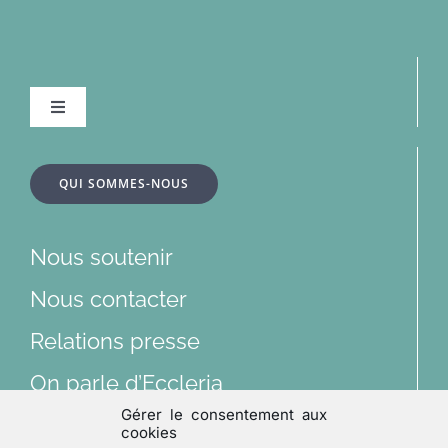
Navigation
à
bascule
À la une
QUI SOMMES-NOUS
Dossiers
Nous soutenir
Articles
Nous contacter
Relations presse
Multimédias
On parle d’Eccleria
Gérer le consentement aux
Lu et vu
cookies