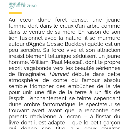
minutes
CHLOÉ ZHAO
Au cœur d’une forêt dense, une jeune
femme dort dans le creux d’un arbre comme
dans le ventre de sa mère. En raison de son
lien fusionnel avec la nature, il se murmure
autour d’Agnès (Jessie Buckley) qu’elle est un
peu sorcière. Sa force vive et son attraction
irrésistiblement tellurique séduisent un jeune
homme, William (Paul Mescal), dont le propre
esprit vagabonde vers les beautés aériennes
de l’imaginaire.
Hamnet
débute dans cette
atmosphère de conte où l’amour absolu
semble triompher des embûches de la vie
pour unir une fille de la terre à un fils de
l’esprit. L’enchantement se teinte cependant
d’une ombre fantomatique, le spectateur se
trouvant averti avant que la rencontre des
parents n’advienne à l’écran – à l’instar du
livre dont il est adapté – que le petit garçon
qui donne son titre aux deux œuvres