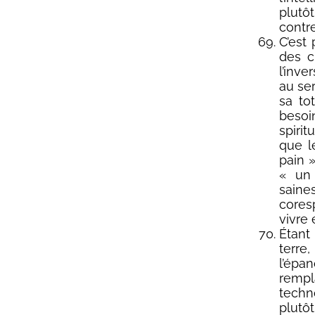
plutô
contr
C’est
des c
l’inve
au se
sa to
besoi
spirit
que l
pain »
« un 
saine
cores
vivre
Étant
terre
l’épa
rempl
techn
plutô