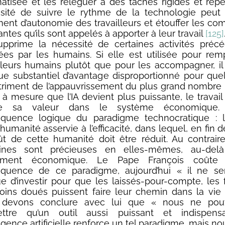
atisée et les reléguer à des tâches rigides et répét
sité de suivre le rythme de la technologie peut 
ment d’autonomie des travailleurs et étouffer les c
ntes qu’ils sont appelés à apporter à leur travail
[125]
supprime la nécessité de certaines activités pré
ées par les humains. Si elle est utilisée pour rem
illeurs humains plutôt que pour les accompagner, il
que substantiel d’avantage disproportionné pour qu
triment de l’appauvrissement du plus grand nombre 
 à mesure que l’IA devient plus puissante, le travail
re sa valeur dans le système économique. 
quence logique du paradigme technocratique :
humanité asservie à l’efficacité, dans lequel, en fin
ût de cette humanité doit être réduit. Au contraire
ines sont précieuses en elles-mêmes, au-del
ement économique. Le Pape François coûte
quence de ce paradigme, aujourd’hui « il ne s
ue d’investir pour que les laissés-pour-compte, les 
oins doués puissent faire leur chemin dans la vie
 devons conclure avec lui que « nous ne pou
ttre qu’un outil aussi puissant et indispen
lligence artificielle renforce un tel paradigme, mais 