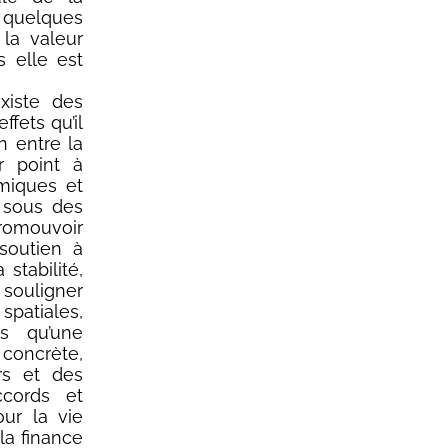
n quelques
 la valeur
s elle est
existe des
ffets qu’il
on entre la
r point à
omiques et
 sous des
 promouvoir
soutien à
stabilité,
 souligner
spatiales,
s qu’une
 concrète,
rs et des
ccords et
our la vie
a finance