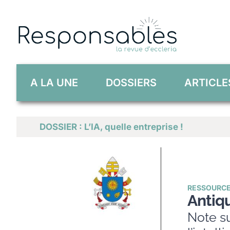
Skip
to
content
A LA UNE
DOSSIERS
ARTICLE
DOSSIER : L’IA, quelle entreprise !
RESSOURC
Antiq
Note sur