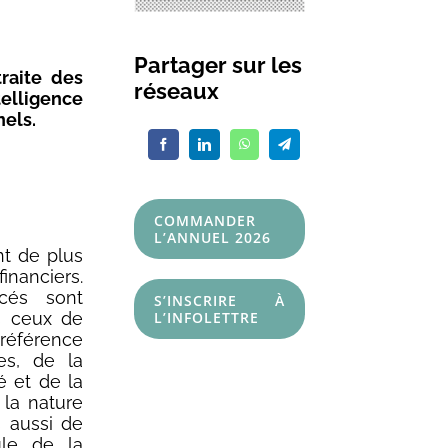
Partager sur les
raite des
réseaux
elligence
nels.
COMMANDER
L’ANNUEL 2026
nt de plus
nanciers.
ncés sont
S’INSCRIRE À
s ceux de
L’INFOLETTRE
référence
es, de la
é et de la
 la nature
s aussi de
ule de la