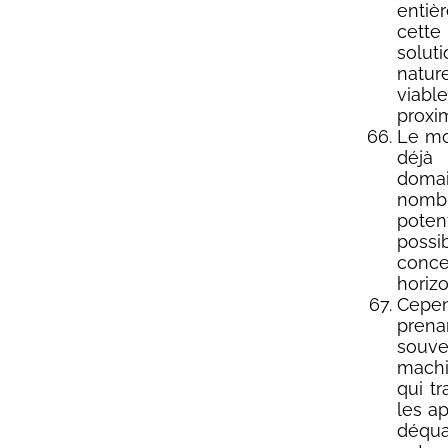
entiè
cette
solut
natur
viab
proxim
Le mo
déjà
domai
nombre
poten
possi
conce
horizo
Cepen
prena
souve
machi
qui tr
les a
déqua