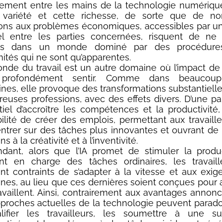
rement entre les mains de la technologie numérique
 variété et cette richesse, de sorte que de n
ions aux problèmes économiques, accessibles par u
el entre les parties concernées, risquent de ne 
les dans un monde dominé par des procédure
ités qui ne sont qu’apparentes.
nde du travail est un autre domaine où l’impact de l’
 profondément sentir. Comme dans beaucoup 
nes, elle provoque des transformations substantiell
uses professions, avec des effets divers. D’une part,
tiel d’accroître les compétences et la productivité, 
bilité de créer des emplois, permettant aux travaill
ntrer sur des tâches plus innovantes et ouvrant d
ns à la créativité et à l’inventivité.
dant, alors que l’IA promet de stimuler la produ
nt en charge des tâches ordinaires, les travaill
nt contraints de s’adapter à la vitesse et aux exi
nes, au lieu que ces dernières soient conçues pour 
availlent. Ainsi, contrairement aux avantages annoncé
pproches actuelles de la technologie peuvent para
lifier les travailleurs, les soumettre à une sur