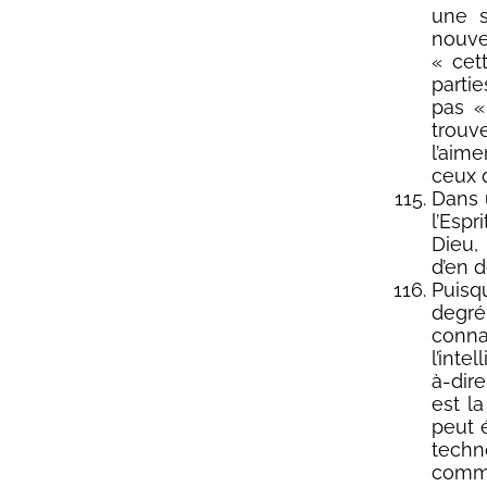
une s
nouve
« cet
parti
pas «
trouv
l’aim
ceux q
Dans 
l’Espr
Dieu,
d’en d
Puisq
degr
conna
l’inte
à-dire
est l
peut 
techn
comm