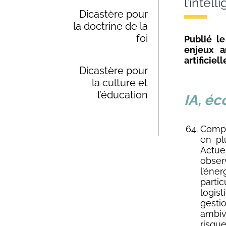
l’intel
Dicastère pour
la doctrine de la
foi
Publié l
enjeux a
artificie
Dicastère pour
la culture et
l’éducation
IA, éc
Compt
en pl
Actue
obser
l’éne
parti
logis
gesti
ambiv
risqu