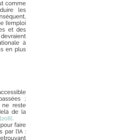
tout comme
duire les
onséquent,
de l’emploi
les et des
, devraient
tionale à
s en plus
accessible
passées ;
 ne reste
delà de la
[208]
.
pour faire
par l’IA :
retrouvant