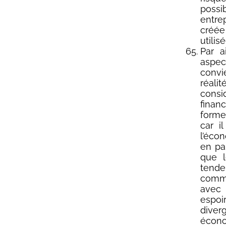
possi
entre
créée
utilisé
Par a
aspect
convie
réali
consi
finan
formes
car i
l’éco
en par
que l
tend
commu
avec 
espoi
diver
écono