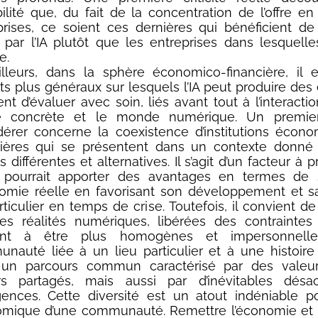
bilité que, du fait de la concentration de l’offre e
prises, ce soient ces dernières qui bénéficient de
 par l’IA plutôt que les entreprises dans lesquelle
e.
illeurs, dans la sphère économico-financière, il 
s plus généraux sur lesquels l’IA peut produire des e
nt d’évaluer avec soin, liés avant tout à l’interacti
té concrète et le monde numérique. Un premie
dérer concerne la coexistence d’institutions écon
cières qui se présentent dans un contexte donné
 différentes et alternatives. Il s’agit d’un facteur à
l pourrait apporter des avantages en termes de 
nomie réelle en favorisant son développement et sa 
ticulier en temps de crise. Toutefois, il convient de
es réalités numériques, libérées des contraintes 
ent à être plus homogènes et impersonnelle
nauté liée à un lieu particulier et à une histoire
un parcours commun caractérisé par des valeu
rs partagés, mais aussi par d’inévitables désa
gences. Cette diversité est un atout indéniable p
mique d’une communauté. Remettre l’économie et l