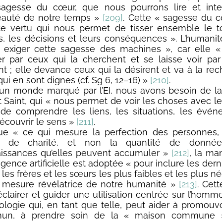
agesse du cœur, que nous pourrons lire et inter
auté de notre temps »
[209]
. Cette « sagesse du 
te vertu qui nous permet de tisser ensemble le t
es, les décisions et leurs conséquences ». L’humani
 exiger cette sagesse des machines », car elle «
er par ceux qui la cherchent et se laisse voir pa
ent ; elle devance ceux qui la désirent et va à la re
ui en sont dignes (cf. Sg 6, 12–16) »
[210]
.
un monde marqué par l’EI, nous avons besoin de l
it Saint, qui « nous permet de voir les choses avec l
 de comprendre les liens, les situations, les évé
écouvrir le sens »
[211]
.
ue « ce qui mesure la perfection des personnes, 
é de charité, et non la quantité de donné
issances qu’elles peuvent accumuler »
[212]
, la ma
lligence artificielle est adoptée « pour inclure les derni
 les frères et les sœurs les plus faibles et les plus n
a mesure révélatrice de notre humanité »
[213]
. Cet
éclairer et guider une utilisation centrée sur l’homm
ologie qui, en tant que telle, peut aider à promouvo
un, à prendre soin de la « maison commune »