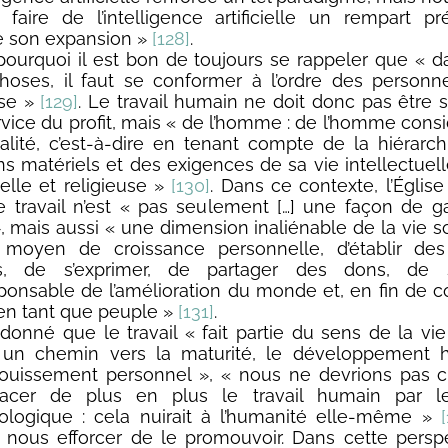
t faire de l’intelligence artificielle un rempart p
e son expansion »
[128]
.
 pourquoi il est bon de toujours se rappeler que « da
hoses, il faut se conformer à l’ordre des person
rse »
[129]
. Le travail humain ne doit donc pas être
rvice du profit, mais « de l’homme : de l’homme cons
talité, c’est-à-dire en tenant compte de la hiérarc
ns matériels et des exigences de sa vie intellectuell
uelle et religieuse »
[130]
. Dans ce contexte, l’Église
e travail n’est « pas seulement […] une façon de 
, mais aussi « une dimension inaliénable de la vie so
moyen de croissance personnelle, d’établir des 
s, de s’exprimer, de partager des dons, de 
ponsable de l’amélioration du monde et, en fin de 
 en tant que peuple »
[131]
.
 donné que le travail « fait partie du sens de la vie
, un chemin vers la maturité, le développement 
nouissement personnel », « nous ne devrions pas 
acer de plus en plus le travail humain par l
ologique : cela nuirait à l’humanité elle-même »
t nous efforcer de le promouvoir. Dans cette perspec