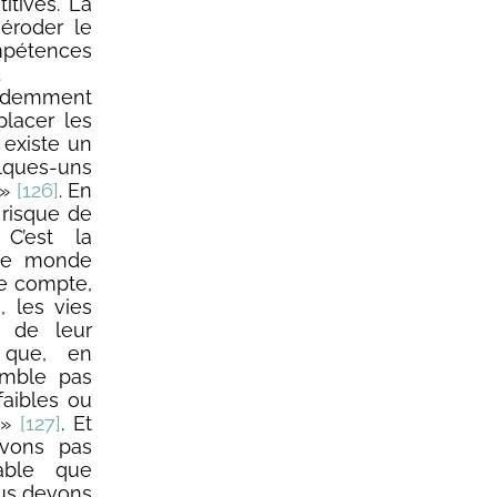
itives. La
éroder le
ompétences
.
cédemment
placer les
 existe un
elques-uns
»
[126]
. En
 risque de
C’est la
 le monde
 de compte,
, les vies
à de leur
 que, en
emble pas
faibles ou
 »
[127]
. Et
vons pas
sable que
nous devons