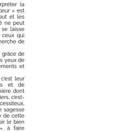
préter la
cœur » est
out et les
té ne peut
 se laisse
r ceux qui
cherche de
a grâce de
es yeux de
nements et
c’est leur
es et de
nière dont
ers, c’est-
écessiteux,
te sagesse
e de cette
ir le bien
, à faire