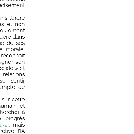
récisément
ns l’ordre
nes et non
 seulement
idéré dans
hie de ses
e, morale,
 reconnaît
gagner son
ciale » et
relations
se sentir
compte, de
 sur cette
humain et
chercher à
e progrès
[132]
, mais
tive, l’IA