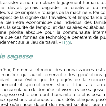
it assister et non remplacer le jugement humain, 
ne devrait jamais dégrader la créativité ou ré
illeurs à de simples « rouages de la machine ». Par c
espect de la dignité des travailleurs et l’importance 
le bien-être économique des individus, des famil
és, la sécurité de l’emploi et des salaires équitables
une priorité absolue pour la communauté interna
e que ces formes de technologie pénètrent de plu
dément sur le lieu de travail »
[133]
.
aie sagesse
rd’hui, l’immense étendue des connaissances est 
 manière qui aurait émerveillé les générations 
dant, pour éviter que le progrès de la science
nement et spirituellement stérile, il faut aller au-
e accumulation de données et viser la vraie sagesse
 sagesse est le don dont l’humanité a le plus besoin 
aux questions profondes et aux défis éthiques posés 
n’est qu’en nous dotant d’un regard spirituel, qu’en 