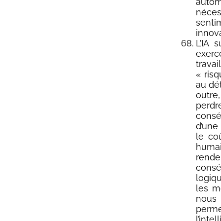
autom
néces
senti
innova
L’IA 
exerc
trava
« ris
au dé
outre,
perd
consé
d’une 
le co
huma
rend
consé
logiq
les m
nous
perme
l’inte