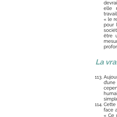
devra
elle 
trava
« le r
pour 
sociét
être 
mesur
profon
La vr
Aujou
d’une
cepen
humai
simpl
Cette
face 
« Ce 