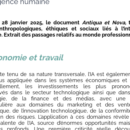
ligence humaine
e 28 janvier 2025, le document
Antiqua et Nova,
t
nthropologiques, éthiques et sociaux liés à l’int
lle. Extrait des passages relatifs au monde profession
onomie et travail
e tenu de sa nature transversale, l’IA est égaleme
us appliquée dans les systèmes économiques et fi
llement, les investissements les plus prono
vés dans le secteur technologique ainsi que dan
rgie, de la finance et des médias, avec une 
culière aux domaines du marketing et des vent
tique, de l’innovation technologique, de la conformit
on des risques. L’application à ces domaines révèle
alente de l’IA, source d’énormes opportunités mai
es profonds. Une première criticité réelle déco