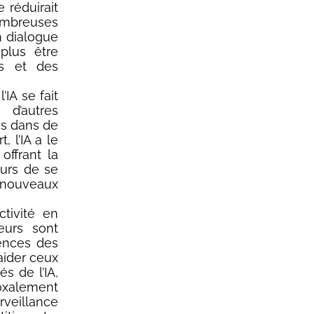
 réduirait
ombreuses
n dialogue
plus être
s et des
IA se fait
d’autres
es dans de
 l’IA a le
offrant la
eurs de se
e nouveaux
ctivité en
eurs sont
gences des
aider ceux
s de l’IA,
doxalement
veillance