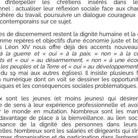
 d’interpeller les chrétiens insérés dans 
nnel : actualiser leur réflexion sociale face aux c
phère du travail, poursuivre un dialogue courageux
contemporains sur ce sujet.
res de discernement restent la dignité humaine et la 
omme repères et objectifs d’une économie juste et 
is Léon XIV nous offre déjà des accents nouvea
à la guerre et « oui » à la paix, « non » à la c
s et « oui » au désarmement, « non » à une éco
 les peuples et la Terre et « oui » au développement 
 du 19 mai aux autres églises). Il insiste plusieurs f
n numérique dont on voit se dessiner les opportuni
isques et les conséquences sociales problématiques.
 sont les jeunes (et moins jeunes) qui désire
 de sens à leur expérience professionnelle et avoi
sur le monde en mutation. Nombreux sont les man
avantage de place à la bienveillance, au lien soci
ssance de la dignité des personnes dans leurs
elles. Nombreux sont les salariés et dirigeants qui s’
rmes d’organisation et de participation dans l’entrepr