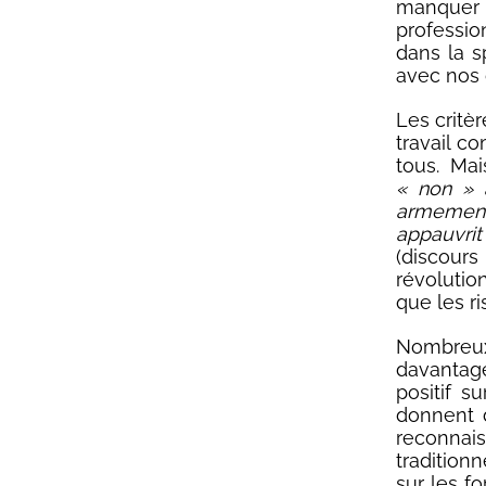
manquer
professio
dans la s
avec nos 
Les critè
travail c
tous. Ma
« non » 
armement
appauvrit
(discours
révolutio
que les r
Nombreux
davantage
positif 
donnent d
reconnai
traditionn
sur les fo