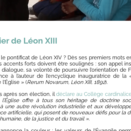
tier de Léon XIII
 le pontificat de Léon XIV ? Dès ses premiers mots e
s accents forts doivent être soulignés : son appel ins
 dialogue, sa volonté de poursuivre l’orientation de 
nce à l’auteur de l’encyclique inauguratrice de la 
 l’Église » (
Rerum Novarum, Léon XIII, 1892
).
s après son élection, il
déclare au Collège cardinalic
l’Église offre à tous son héritage de doctrine soc
à une autre révolution industrielle et aux dévelop
ence artificielle, qui posent de nouveaux défis pour la
 humaine, de la justice et du travail ».
annonce la couleur : les valeurs de l’Évangile per