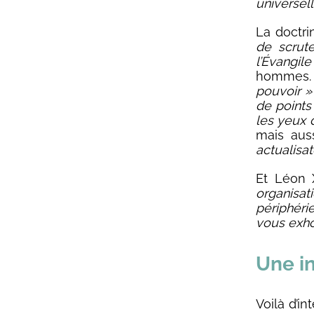
universel
La doctri
de scrute
l’Évangil
hommes. 
pouvoir »
de points
les yeux 
mais aus
actualisat
Et Léon 
organisa
périphéri
vous exho
Une in
Voilà d’i