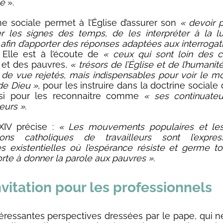
le
».
ne sociale permet à l’Église d’assurer son
« devoir 
r les signes des temps, de les interpréter à la 
e afin d’apporter des réponses adaptées aux interrogat
Elle est à l’écoute de
« ceux qui sont loin des c
et des pauvres,
« trésors de l’Église et de l’humanit
 de vue rejetés, mais indispensables pour voir le 
de Dieu »,
pour les instruire dans la doctrine sociale 
si pour les reconnaitre comme
« ses continuateu
eurs »
.
XIV précise :
« Les mouvements populaires et les
tions catholiques de travailleurs sont l’expre
es existentielles où l’espérance résiste et germe to
rte à donner la parole aux pauvres »
.
vitation pour les professionnels
ntéressantes perspectives dressées par le pape, qui 