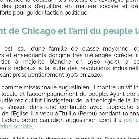
des points d’équilibre en matière sociale et d’é
forts pour guider l’action politique.
nt de Chicago et l’ami du peuple l
 est issu d’une famille de classe moyenne, d
s et enseignants d’origine très mélangée (créole, ita
rtier, à majorité blanche en 1980 (90%), a c
ts radicaux à la suite des révolutions industrielle
sant presqu’entièrement (90% en 2020).
 comme missionnaire augustinien, il montre un vif in
e locale et l’accompagnement du peuple. Ayant été
ttiérrez qui fut l‘instigateur de la théologie de la lib
e s’inscrit dans une continuité avec l’approche 
e de l’Église. Il a vécu à Trujillo (Pérou) pendant 10 a
Lydon, prêtre canadien augustinien dont il a
préfac
trine sociale
.