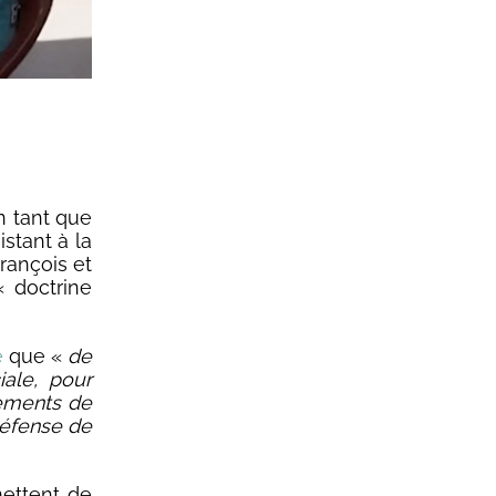
n tant que
istant à la
François et
« doctrine
e
que «
de
iale, pour
pements de
 défense de
mettent de