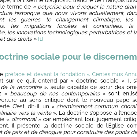
e, il fait sien le diagnostic tranché de François lor
it le terme de
« polycrise pour évoquer la nature dra
cture historique que nous vivons actuellement, dan
nt les guerres, le changement climatique, les i
tes, les migrations forcées et contrariées, la
e, les innovations technologiques perturbatrices et l
 et des droits »
[1]
.
octrine sociale pour le discerne
te
préface et devant la fondation « Centesimus Ann
nt sur ce qu’il entend par « doctrine sociale ». Il s’
 de la rencontre
», seule capable de sortir des orn
es «
beaucoup de nos contemporains
» sont enlisés
verture au sens critique dont le nouveau pape so
te. C’est, dit-il, un «
cheminement commun, chora
plinaire vers la vérité
». La doctrine s’oppose à l’endo
fie «
d’immoral
» car empêchant tout jugement critiq
nt. Il présente la doctrine sociale de l’Église 
t de paix et de dialogue pour construire des ponts de 