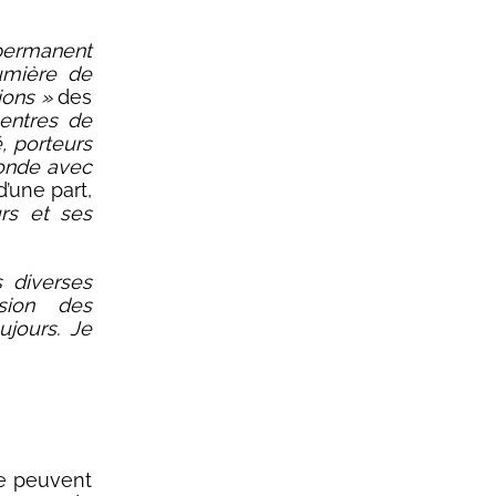
permanent
lumière de
ions »
des
entres de
é, porteurs
monde avec
d’une part,
rs et ses
 diverses
ssion des
ujours. Je
ne peuvent