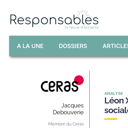
Skip
to
content
A LA UNE
DOSSIERS
ARTICLE
ANALYSE
Léon X
Jacques
social
Debouverie
Membre du Ceras