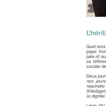
L’héri
Quel sera
pape, troi
paix et au
sa référe
sociale de
Deux jour
nos jours
répondre 
l’intellig
la dignité
Léon XIV 