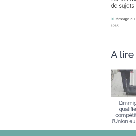
de sujets
[1]
Message du pa
2025)
A lir
L’immi
qualifi
compétit
l’Union e