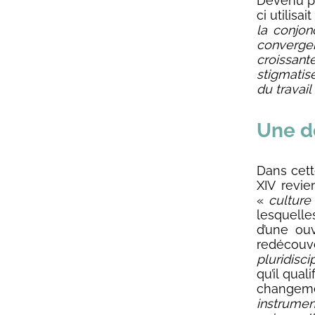
Devenu pap
ci utilisa
la conjon
converge
croissan
stigmatisé
du travail
Une d
Dans cet
XIV revie
«
culture
lesquell
d’une ou
redécouver
pluridisci
qu’il quali
changeme
instrumen