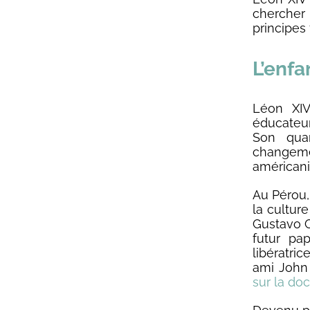
chercher 
principes 
L’enfa
Léon XIV
éducateur
Son qua
changemen
américani
Au Pérou,
la cultur
Gustavo Gu
futur pap
libératric
ami John 
sur la doc