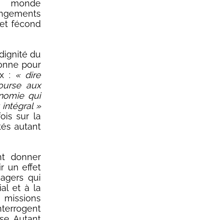
le monde
hangements
 et fécond
dignité du
bonne pour
ux :
« dire
ourse aux
nomie qui
intégral »
ois sur la
tés autant
nt donner
r un effet
agers qui
al et à la
 missions
interrogent
ise. Autant