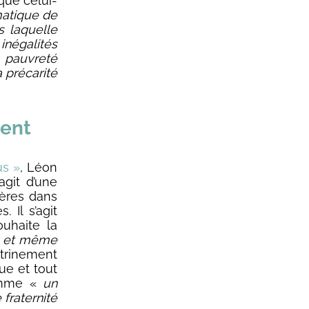
sque celui-
matique de
s laquelle
négalités
 pauvreté
a précarité
ment
us »
, Léon
agit d’une
ières dans
. Il s’agit
uhaite la
l et même
ctrinement
ue et tout
comme «
un
fraternité