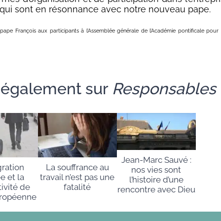
 qui sont en résonnance avec notre nouveau pape.
pe François aux participants à l’Assemblée générale de l’Académie pontificale pour la
e également sur
Responsables
Jean-Marc Sauvé :
gration
La souffrance au
nos vies sont
ée et la
travail n’est pas une
l’histoire d’une
ivité de
fatalité
rencontre avec Dieu
uropéenne