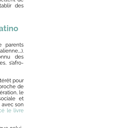
tablir des
atino
e parents
lienne,…).
onnu des
s, s’afro-
térêt pour
 proche de
ération, le
sociale et
ns avec son
é le livre