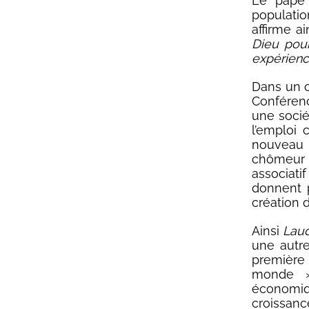
Le pape
population
affirme ai
Dieu pour
expérience
Dans un o
Conférenc
une socié
l’emploi
nouveau t
chômeur 
associati
donnent p
création 
Ainsi
Laud
une autre
première 
monde ».
économi
croissanc