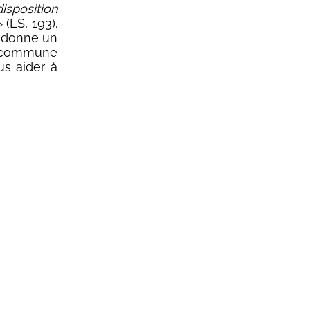
sposition
 (LS, 193).
e donne un
on commune
us aider à