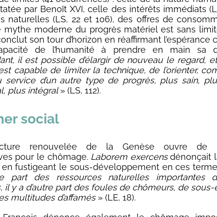
tatée par Benoît XVI, celle des intérêts immédiats (LS
s naturelles (LS, 22 et 106), des offres de consomm
le mythe moderne du progrès matériel est sans limite
onclut son tour d’horizon en réaffirmant l’espérance 
apacité de l’humanité à prendre en main sa d
t, il est possible d’élargir de nouveau le regard, et
st capable de limiter la technique, de l’orienter, c
 service d’un autre type de progrès, plus sain, pl
l, plus intégral
» (LS, 112).
er social
ecture renouvelée de la Genèse ouvre de n
ives pour le chômage.
Laborem exercens
dénonçait l
en fustigeant le sous-développement en ces terme
e part des ressources naturelles importantes 
s, il y a d’autre part des foules de chômeurs, de sou
s multitudes d’affamés
» (LE, 18).