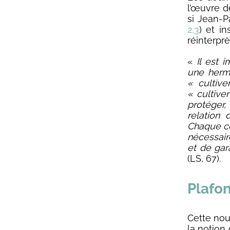
l’œuvre d
si Jean-P
2,3
) et i
réinterpr
«
Il est 
une hermé
« cultive
« cultiver
protéger,
relation 
Chaque co
nécessair
et de gara
(LS, 67).
Plafo
Cette nou
la notion 