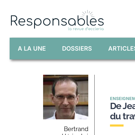
Skip
to
content
A LA UNE
DOSSIERS
ARTICLE
ENSEIGNEM
De Jea
du tra
Bertrand