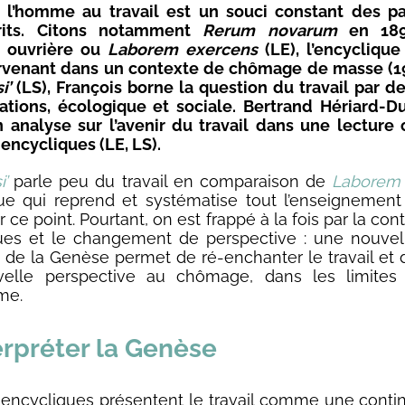
 l’homme au travail est un souci constant des p
rits. Citons notamment
Rerum novarum
en 189
n ouvrière ou
Laborem exercens
(LE), l’encycliqu
urvenant dans un contexte de chômage de masse (1
i’
(LS), François borne la question du travail par d
tions, écologique et sociale. Bertrand Hériard-Dub
 analyse sur l’avenir du travail dans une lectur
encycliques (LE, LS).
’
parle peu du travail en comparaison de
Laborem 
que qui reprend et systématise tout l’enseignement
ur ce point. Pourtant, on est frappé à la fois par la con
ues et le changement de perspective : une nouvell
s de la Genèse permet de ré-enchanter le travail et
elle perspective au chômage, dans les limites
me.
erpréter la Genèse
encycliques présentent le travail comme une conti