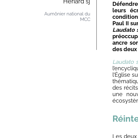
Hériard sj
Défendre
leurs éc
Aumônier national du
conditio
MCC
Paul II s
Laudato s
préoccupa
ancre son
des deux 
Laudato si
l’encycli
l’Église s
thématiq
des récit
une nouv
écosystè
Réint
Les deux 