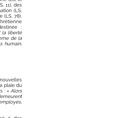
, 11), des
ation (LS,
 (LS, 78).
chrétienne
estinée :
 la liberté
omme de la
us humain,
ouvelles
a plaie du
s : «
Alors
demeurent
s-employés,