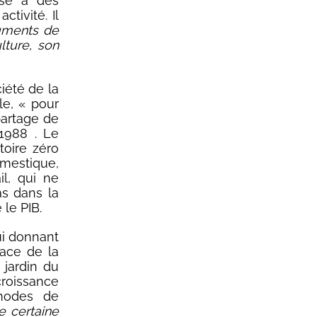
sé à des
ctivité. Il
uments de
lture, son
iété de la
le, « pour
partage de
1988 . Le
toire zéro
mestique,
il, qui ne
as dans la
le PIB.
ui donnant
face de la
 jardin du
roissance
modes de
e certaine