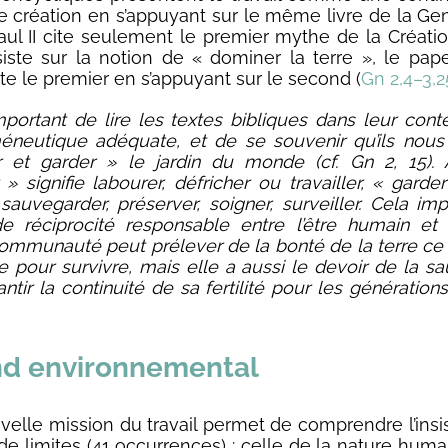
e création en s’appuyant sur le même livre de la Ge
aul II cite seulement le premier mythe de la Créatio
nsiste sur la notion de « dominer la terre », le pap
ète le premier en s’appuyant sur le second (
Gn 2,4–3,2
important de lire les textes bibliques dans leur cont
neutique adéquate, et de se souvenir qu’ils nous 
r et garder » le jardin du monde (cf. Gn 2, 15).
 » signifie labourer, défricher ou travailler, « garder
 sauvegarder, préserver, soigner, surveiller. Cela im
de réciprocité responsable entre l’être humain et 
mmunauté peut prélever de la bonté de la terre ce q
e pour survivre, mais elle a aussi le devoir de la s
ntir la continuité de sa fertilité pour les génération
nd environnemental
velle mission du travail permet de comprendre l’insi
de limites (41 occurrences) : celle de la nature huma