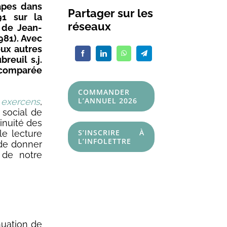
apes dans
Partager sur les
1 sur la
réseaux
e de Jean-
981). Avec
eux autres
reuil s.j.
e comparée
COMMANDER
L’ANNUEL 2026
exercens
,
 social de
tinuité des
S’INSCRIRE À
e lecture
L’INFOLETTRE
 de donner
 de notre
nuation de