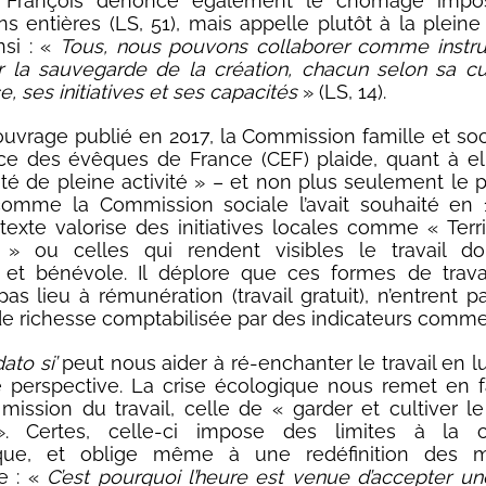
 François dénonce également le chômage impo
s entières (LS, 51), mais appelle plutôt à la pleine a
nsi : «
Tous, nous pouvons collaborer comme instr
 la sauvegarde de la création, chacun selon sa cu
, ses initiatives et ses capacités
» (LS, 14).
uvrage publié en 2017, la Commission famille et soc
e des évêques de France (CEF) plaide, quant à el
té de pleine activité » – et non plus seulement le 
 comme la Commission sociale l’avait souhaité en 
exte valorise des initiatives locales comme « Terri
» ou celles qui rendent visibles le travail do
f et bénévole. Il déplore que ces formes de trava
as lieu à rémunération (travail gratuit), n’entrent p
de richesse comptabilisée par des indicateurs comme 
ato si’
peut nous aider à ré-enchanter le travail en l
 perspective. La crise écologique nous remet en 
mission du travail, celle de « garder et cultiver le
 Certes, celle-ci impose des limites à la c
que, et oblige même à une redéfinition des 
e : «
C’est pourquoi l’heure est venue d’accepter un