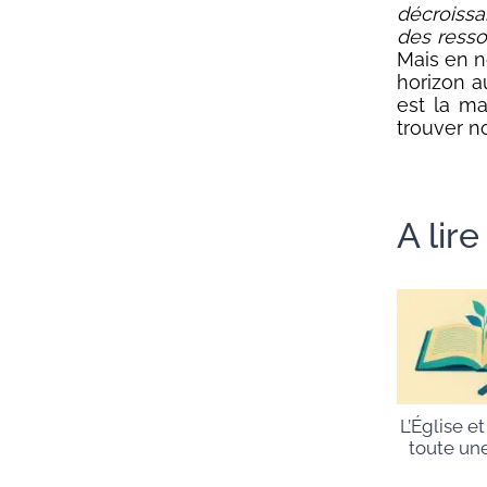
décroiss
des resso
Mais en n
horizon a
est la ma
trouver n
A lir
L’Église et
toute une