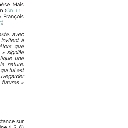
nèse. Mais
n (
Gn 1,1–
e François
5
) .
exte, avec
invitent à
 Alors que
 » signifie
plique une
la nature.
ui lui est
auvegarder
s futures
»
stance sur
ine (LS, 6)