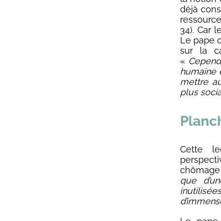
déjà cons
ressource
34). Car 
Le pape c
sur la c
«
Cependan
humaine e
mettre au
plus socia
Planch
Cette l
perspect
chômage 
que d’un
inutilisée
d’immense