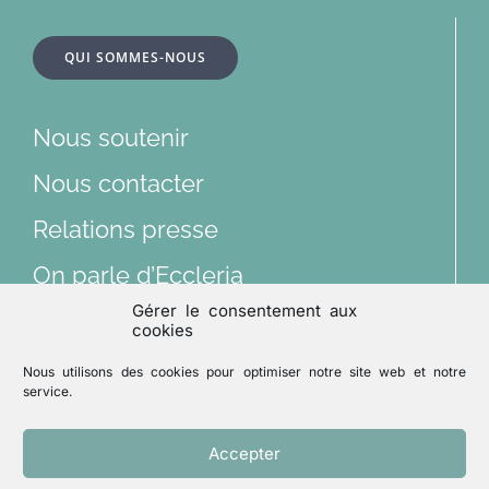
à
bascule
À la une
QUI SOMMES-NOUS
Dossiers
Nous soutenir
Articles
Nous contacter
Relations presse
Multimédias
On parle d’Eccleria
Gérer le consentement aux
Lu et vu
cookies
Nous suivre sur les réseaux sociaux
Nous utilisons des cookies pour optimiser notre site web et notre
Archives
service.
Accepter
Mentions légales