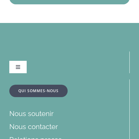
Navigation
à
bascule
À la une
QUI SOMMES-NOUS
Dossiers
Nous soutenir
Articles
Nous contacter