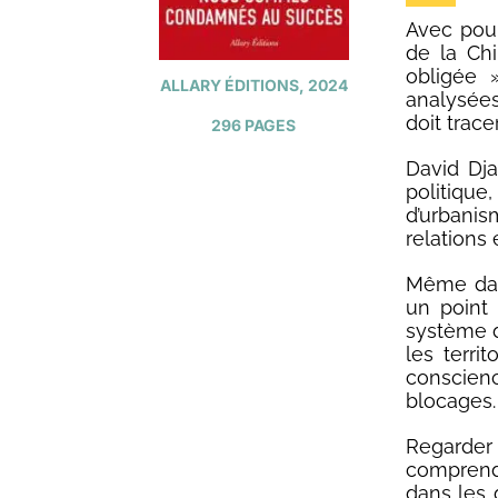
Avec pour
de la Chi
obligée 
ALLARY ÉDITIONS, 2024
analysées
doit trace
296 PAGES
David Dja
politiqu
d’urbanis
relations
Même dans
un point 
système de
les territ
conscien
blocages.
Regarder 
comprendr
dans les 