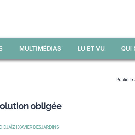
S
MULTIMÉDIAS
LU ET VU
QUI
Publié le
olution obligée
D DJAÏZ | XAVIER DESJARDINS