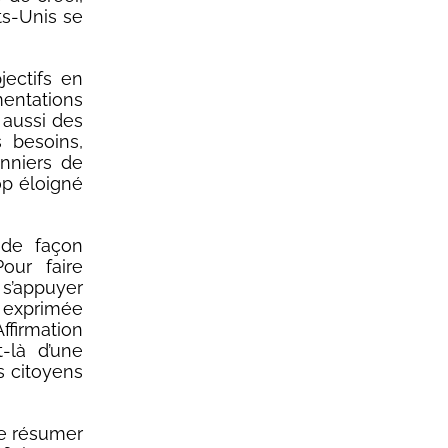
ts-Unis se
jectifs en
mentations
 aussi des
 besoins,
onniers de
op éloigné
 de façon
Pour faire
t s’appuyer
st exprimée
firmation
t-là d’une
s citoyens
se résumer