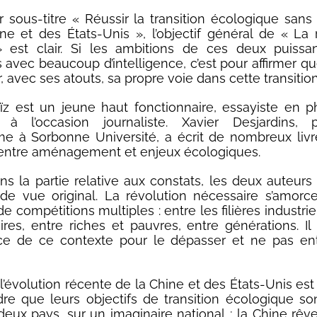
 sous-titre « Réussir la transition écologique san
ne et des États-Unis », l’objectif général de « La 
» est clair. Si les ambitions de ces deux puissa
 avec beaucoup d’intelligence, c’est pour affirmer qu
r, avec ses atouts, sa propre voie dans cette transition
ïz est un jeune haut fonctionnaire, essayiste en p
e, à l’occasion journaliste. Xavier Desjardins, p
me à Sorbonne Université, a écrit de nombreux livr
 entre aménagement et enjeux écologiques.
 la partie relative aux constats, les deux auteurs
de vue original. La révolution nécessaire s’amor
 compétitions multiples : entre les filières industrie
oires, entre riches et pauvres, entre générations. Il
ce de ce contexte pour le dépasser et ne pas ent
l’évolution récente de la Chine et des États-Unis est 
e que leurs objectifs de transition écologique so
deux pays, sur un imaginaire national ; la Chine rêve