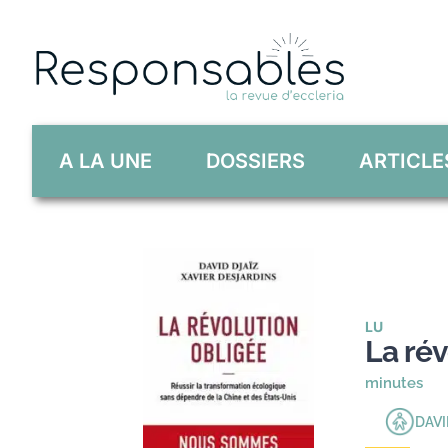
Skip
to
content
A LA UNE
DOSSIERS
ARTICLE
LU
La rév
minutes
DAVI