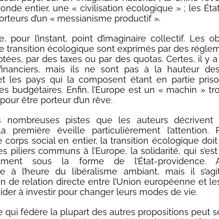
onde entier, une « civilisation écologique » ; les Éta
orteurs d’un « messianisme productif ».
, pour l’instant, point d’imaginaire collectif. Les ob
e transition écologique sont exprimés par des régle
tées, par des taxes ou par des quotas. Certes, il y a
inanciers, mais ils ne sont pas à la hauteur des
et les pays qui la composent étant en partie pris
les budgétaires. Enfin, l’Europe est un « machin » tr
pour être porteur d’un rêve.
s nombreuses pistes que les auteurs décrivent
la première éveille particulièrement l’attention. 
 corps social en entier, la transition écologique doi
es piliers communs à l’Europe, la solidarité, qui s’e
uement sous la forme de l’État-providence. Af
e à l’heure du libéralisme ambiant, mais il s’agi
on de relation directe entre l’Union européenne et le
aider à investir pour changer leurs modes de vie.
xe qui fédère la plupart des autres propositions peut 