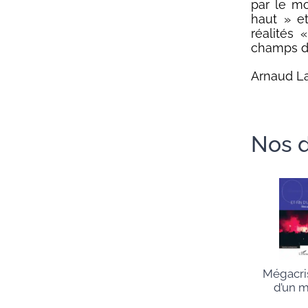
par le mo
haut » e
réalités
champs d’a
Arnaud L
Nos d
Mégacris
d’un 