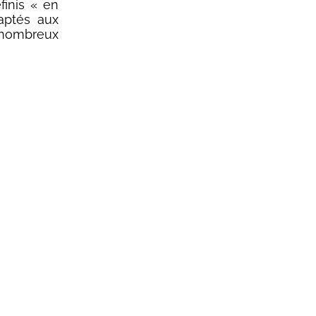
finis « en
aptés aux
 nombreux