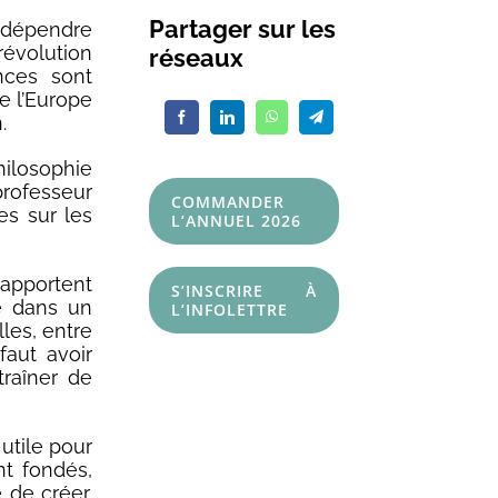
Partager sur les
s dépendre
révolution
réseaux
nces sont
e l’Europe
.
hilosophie
rofesseur
COMMANDER
es sur les
L’ANNUEL 2026
 apportent
S’INSCRIRE À
ce dans un
L’INFOLETTRE
lles, entre
 faut avoir
raîner de
utile pour
nt fondés,
 de créer,