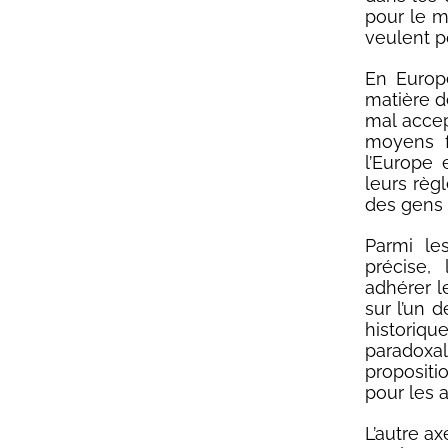
pour le m
veulent p
En Europe
matière d
mal accep
moyens f
l’Europe 
leurs règ
des gens 
Parmi le
précise, 
adhérer le
sur l’un d
historiq
paradoxal
propositi
pour les 
L’autre a