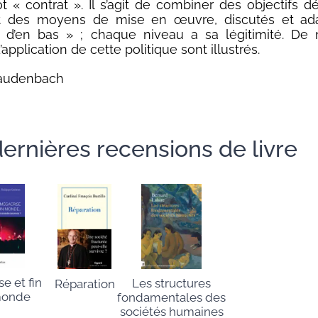
t « contrat ». Il s’agit de combiner des objectifs dé
t des moyens de mise en œuvre, discutés et ad
 « d’en bas » ; chaque niveau a sa légitimité. De
pplication de cette politique sont illustrés.
audenbach
ernières recensions de livre
e et fin
Les structures
Réparation
monde
fondamentales des
sociétés humaines