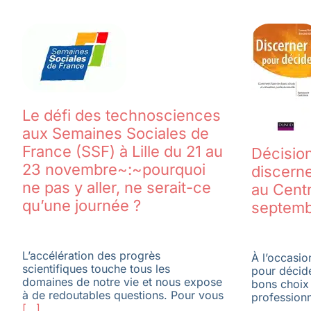
Le défi des technosciences
aux Semaines Sociales de
France (SSF) à Lille du 21 au
Décision
23 novembre~:~pourquoi
discern
ne pas y aller, ne serait-ce
au Cent
qu’une journée ?
septem
L’accélération des progrès
À l’occasio
scientifiques touche tous les
pour décid
domaines de notre vie et nous expose
bons choix 
à de redoutables questions. Pour vous
profession
[…]