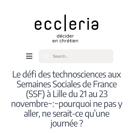
Skip
to
content
Rechercher
Navigation
à
Accueil
Le défi des technosciences aux
bascule
Semaines Sociales de France
Qui sommes nous ?
(SSF) à Lille du 21 au 23
novembre~:~pourquoi ne pas y
Intéressés
aller, ne serait-ce qu’une
journée ?
Spiritualité