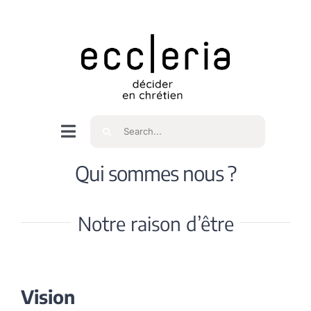
Skip
to
content
Rechercher
Navigation
à
Accueil
Qui sommes nous ?
bascule
Qui sommes nous ?
Notre raison d’être
Intéressés
Vision
Spiritualité