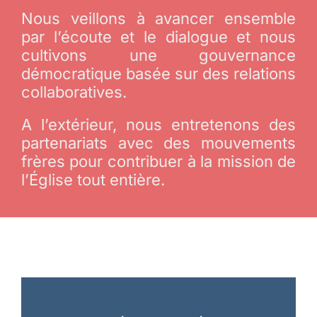
Nous veillons à avancer ensemble
par l’écoute et le dialogue et nous
cultivons une gouvernance
démocratique basée sur des relations
collaboratives.
A l’extérieur, nous entretenons des
partenariats avec des mouvements
frères pour contribuer à la mission de
l’Église tout entière.