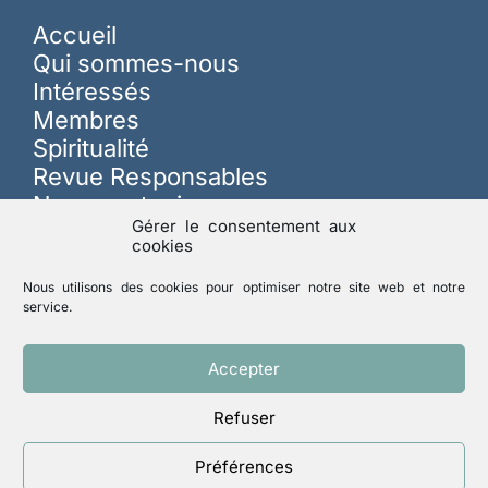
Accueil
Qui sommes-nous
Intéressés
Membres
Spiritualité
Revue Responsables
Nous soutenir
Gérer le consentement aux
cookies
Sur les réseaux
Nous utilisons des cookies pour optimiser notre site web et notre
service.
Lutte contre les abus
Accepter
Refuser
Mentions légales
Politique de confidentialité
Préférences
Un site réalisé par
ACCK