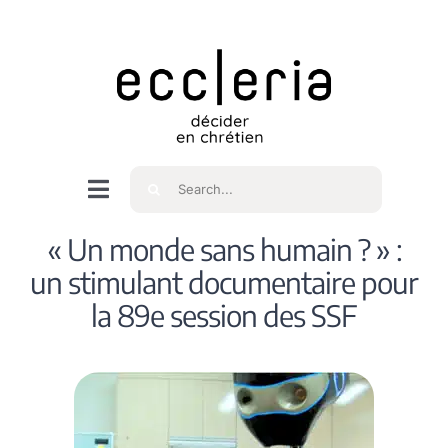
Skip
to
content
Rechercher
Navigation
à
Accueil
« Un monde sans humain ? » :
bascule
un stimulant documentaire pour
Qui sommes nous ?
la 89e session des SSF
Intéressés
Spiritualité