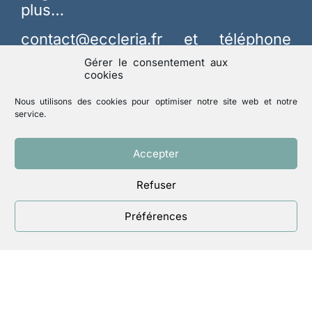
plus…
contact@eccleria.fr
et téléphone
9h00-17h00 jours ouvrables au 01 42
Gérer le consentement aux
22 18 56
cookies
Nous utilisons des cookies pour optimiser notre site web et notre
service.
Accepter
Refuser
Menu
Préférences
Accueil
Qui sommes-nous
Intéressés
Membres
Spiritualité
Revue Responsables