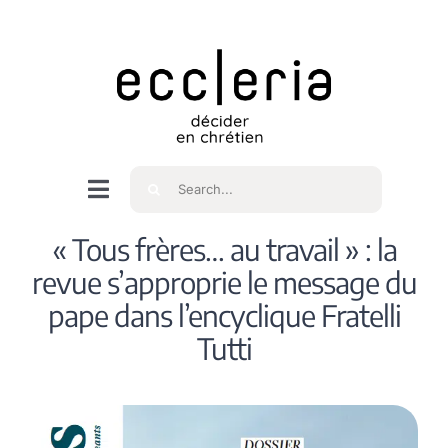
Skip
to
content
Rechercher
Navigation
à
Accueil
« Tous frères… au travail » : la
bascule
revue s’approprie le message du
Qui sommes nous ?
pape dans l’encyclique Fratelli
Tutti
Intéressés
Spiritualité