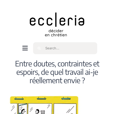
Skip
to
content
Rechercher
Navigation
à
Accueil
Entre doutes, contraintes et
bascule
espoirs, de quel travail ai-je
Qui sommes nous ?
réellement envie ?
Intéressés
Spiritualité