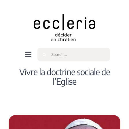
Skip
to
content
Rechercher
Navigation
à
Accueil
Vivre la doctrine sociale de
bascule
l’Eglise
Qui sommes nous ?
Intéressés
Spiritualité