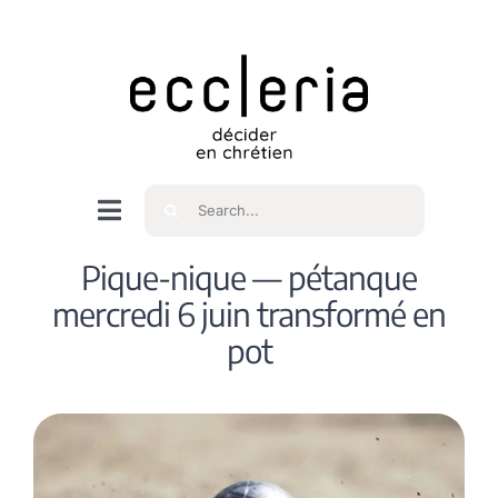
Skip
to
content
Rechercher
Navigation
à
Accueil
Pique-nique — pétanque
bascule
mercredi 6 juin transformé en
Qui sommes nous ?
pot
Intéressés
Spiritualité