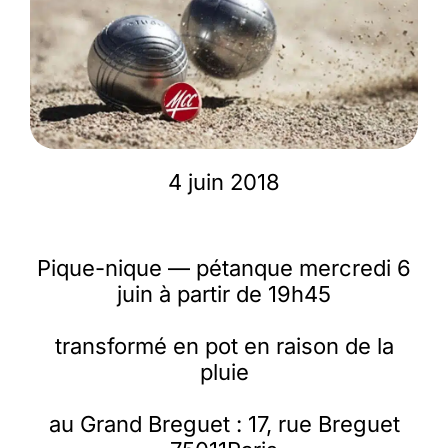
Membres
L’actu
4 juin 2018
Nous soutenir
La revue Responsables
Pique-nique — pétanque mercredi 6
juin à partir de 19h45
transformé en pot en raison de la
pluie
au Grand Breguet : 17, rue Breguet