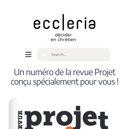
Skip
to
content
Rechercher
Navigation
à
Accueil
Un numéro de la revue Projet
bascule
conçu spécialement pour vous !
Qui sommes nous ?
Intéressés
Spiritualité