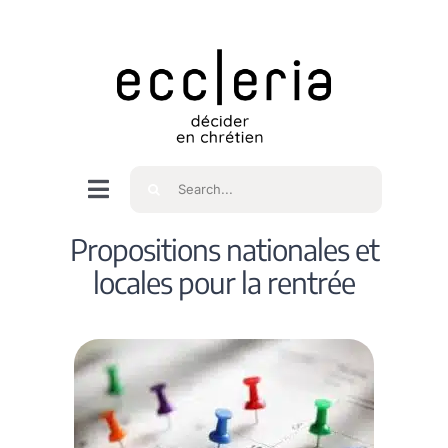
Skip
to
content
Rechercher
Navigation
à
Accueil
Propositions nationales et
bascule
locales pour la rentrée
Qui sommes nous ?
Intéressés
Spiritualité