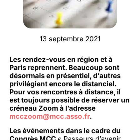
Membres
13 septembre 2021
L’actu
Les rendez-vous en région et à
Nous soutenir
Paris reprennent. Beaucoup sont
désormais en présentiel, d’autres
La revue Responsables
privilégient encore le distanciel.
Pour vos rencontres à distance, il
est toujours possible de réserver un
créneau Zoom à l’adresse
mcczoom@mcc.asso.fr
.
Les événements dans le cadre du
Congrès MCC
« Passeurs d’avenir,