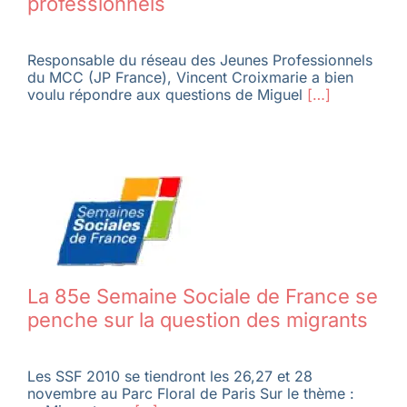
professionnels
Membres
Responsable du réseau des Jeunes Professionnels
du MCC (JP France), Vincent Croixmarie a bien
voulu répondre aux questions de Miguel
[…]
L’actu
Nous soutenir
La revue Responsables
La 85e Semaine Sociale de France se
penche sur la question des migrants
Les SSF 2010 se tiendront les 26,27 et 28
novembre au Parc Floral de Paris Sur le thème :