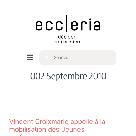
Skip
to
content
Rechercher
Navigation
à
Accueil
002 Septembre 2010
bascule
Qui sommes nous ?
Intéressés
Vincent Croixmarie appelle à la
mobilisation des Jeunes
Spiritualité