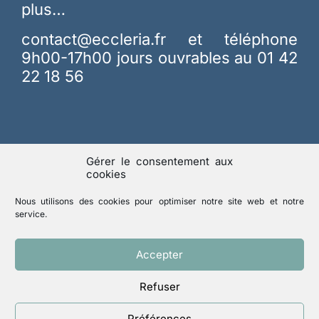
plus…
contact@eccleria.fr
et téléphone
9h00-17h00 jours ouvrables au 01 42
22 18 56
Gérer le consentement aux
cookies
Menu
Nous utilisons des cookies pour optimiser notre site web et notre
service.
Accueil
Qui sommes-nous
Accepter
Intéressés
Membres
Refuser
Spiritualité
Revue Responsables
Préférences