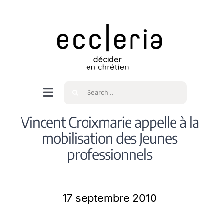
Skip
to
content
Rechercher
Navigation
à
Accueil
Vincent Croixmarie appelle à la
bascule
mobilisation des Jeunes
Qui sommes nous ?
professionnels
Intéressés
17 septembre 2010
Spiritualité