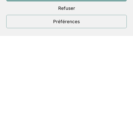
Refuser
Préférences
Nous aidons nos membres à vivre
leur foi dans l’exercice de leurs
responsabilités professionnelles et
sociétales, à décider et agir en
chrétien pour plus de justice, de
fraternité, de respect des plus
fragiles et de la Création.
En savoir
plus…
contact@eccleria.fr
et téléphone