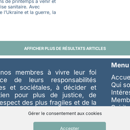
s de printemps à venir et
rise sanitaire. Avec
e l’Ukraine et la guerre, la
AFFICHER PLUS DE RÉSULTATS ARTICLES
Menu
nos membres à vivre leur foi
Accue
ice de leurs responsabilités
Qui s
les et sociétales, à décider et
Intér
tien pour plus de justice, de
Memb
respect des plus fragiles et de la
Spiritu
avoir plus…
Gérer le consentement aux cookies
Revue
ria.fr
et téléphone 9h00-17h00
Respo
Accepter
s au 01 42 22 18 56
Nous 