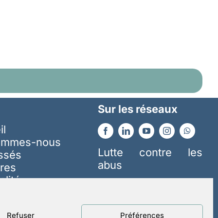
Sur les réseaux
il
ommes-nous
Lutte contre les
essés
abus
res
alité
Mentions légales
nsables
Politique de confidentialité
Un site réalisé par
ACCK
Refuser
Préférences
soutenir