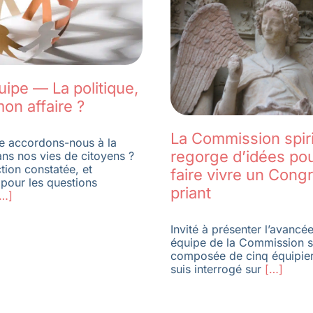
uipe — La politique,
on affaire ?
La Commission spiri
ce accordons-nous à la
regorge d’idées po
ans nos vies de citoyens ?
tion constatée, et
faire vivre un Cong
 pour les questions
priant
…]
Invité à présenter l’avancé
équipe de la Commission sp
composée de cinq équipier
suis interrogé sur
[…]