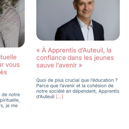
« À Apprentis d’Auteuil, la
tuelle
confiance dans les jeunes
ur vous
sauve l’avenir »
rès
Quoi de plus crucial que l’éducation ?
Parce que l’avenir et la cohésion de
notre société en dépendent, Apprentis
e de notre
d’Auteuil
[…]
irituelle,
s, je me