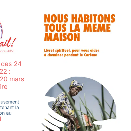
 des 24
22 :
 20 mars
ire
reusement
tenant la
ion au
]