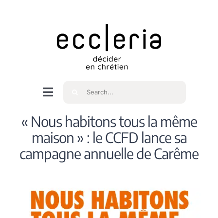
Skip
to
content
Rechercher
Navigation
à
Accueil
« Nous habitons tous la même
bascule
maison » : le CCFD lance sa
Qui sommes nous ?
campagne annuelle de Carême
Intéressés
Spiritualité