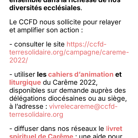
diversités ecclésiales
.
Le CCFD nous sollicite pour relayer
et amplifier son action :
- consulter le site
https://ccfd-
terresolidaire.org/campagne/careme-
2022/
- utiliser
les
cahiers d’animation
et
liturgique
du Carême 2022,
disponibles sur demande auprès des
délégations diocésaines ou au siège,
à l’adresse :
vivrelecareme@ccfd-
terresolidaire.org
- diffuser dans nos réseaux le
l
ivret
spirituel de Carême
: une aide pour