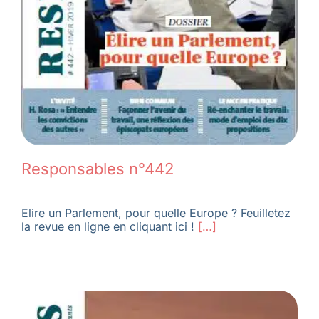
Responsables n°442
Elire un Parlement, pour quelle Europe ? Feuilletez
la revue en ligne en cliquant ici !
[…]