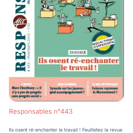
Responsables n°443
Ils osent ré-enchanter le travail ! Feuilletez la revue