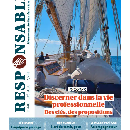
Membres
L’actu
Nous soutenir
La revue Responsables