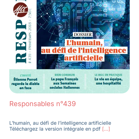
Responsables n°439
L’humain, au défi de l’intelligence artificielle
Téléchargez la version intégrale en pdf
[…]