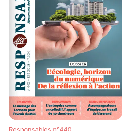
Responsables n°440