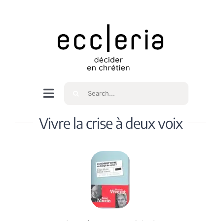
Skip
to
content
Rechercher
Navigation
à
Accueil
Vivre la crise à deux voix
bascule
Qui sommes nous ?
Intéressés
Spiritualité